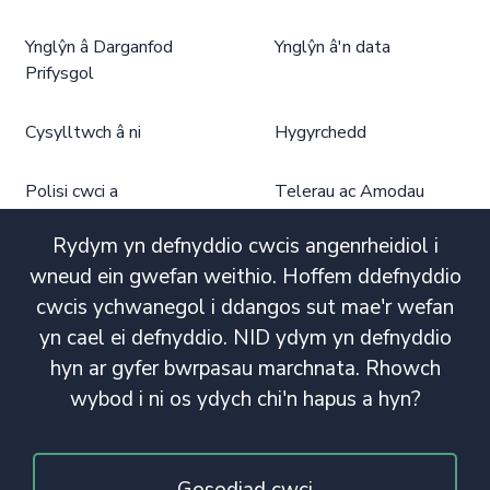
Ynglŷn â Darganfod
Ynglŷn â'n data
Prifysgol
Cysylltwch â ni
Hygyrchedd
Polisi cwci a
Telerau ac Amodau
phrefiatrwydd
Defnyddio
Dargandod Prifysgol
Rydym yn defnyddio cwcis angenrheidiol i
wneud ein gwefan weithio. Hoffem ddefnyddio
cwcis ychwanegol i ddangos sut mae'r wefan
yn cael ei defnyddio. NID ydym yn defnyddio
hyn ar gyfer bwrpasau marchnata. Rhowch
wybod i ni os ydych chi'n hapus a hyn?