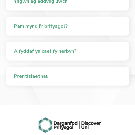
Ynglŷn ag addysg uwch
Pam mynd i'r brifysgol?
A fyddaf yn cael fy nerbyn?
Prentisiaethau