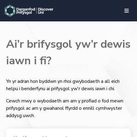
skip to main content
Ai’r brifysgol yw’r dewis
iawn i fi?
Yn yr adran hon byddwn yn rhoi gwybodaeth a all eich
helpu i benderfynu ai prifysgol yw'r dewis iawn i chi.
Cewch mwy o wybodaeth am am y profiad o fod mewn
prifysgol ac am y gwahanol ffyrdd o ennill cymhwyster
addysg uwch.