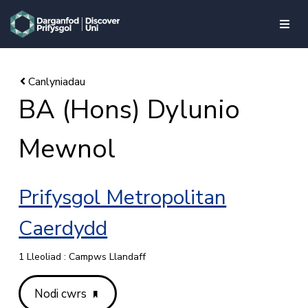
skip to main content
BA (Hons) Dylunio
Mewnol
Prifysgol Metropolitan
Caerdydd
1 Lleoliad : Campws Llandaff
Nodi cwrs