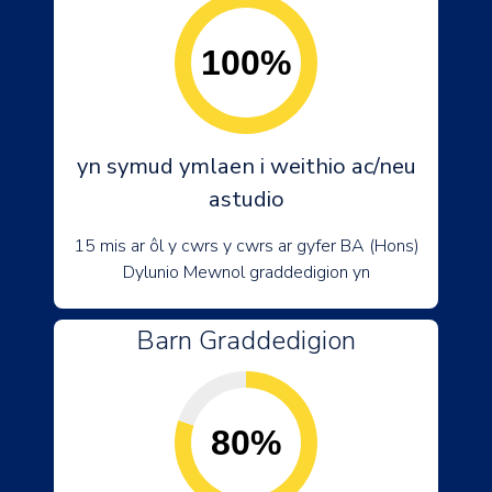
100%
yn symud ymlaen i weithio ac/neu
astudio
15 mis ar ôl y cwrs y cwrs ar gyfer BA (Hons)
Dylunio Mewnol graddedigion yn
Barn Graddedigion
80%