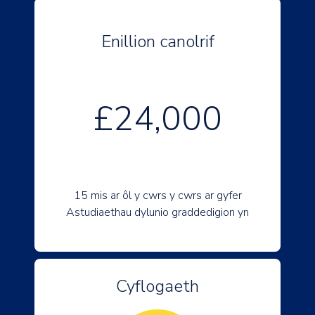
Enillion canolrif
£24,000
15 mis ar ôl y cwrs y cwrs ar gyfer
Astudiaethau dylunio graddedigion yn
Cyflogaeth