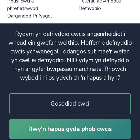
Polisi cwci a
Telerau ac Amodau
phrefiatrwydd
Defnyddio
Dargandod Prifysgol
Rydym yn defnyddio cwcis angenrheidiol i
wneud ein gwefan weithio. Hoffem ddefnyddio
cwcis ychwanegol i ddangos sut mae'r wefan
yn cael ei defnyddio. NID ydym yn defnyddio
hyn ar gyfer bwrpasau marchnata. Rhowch
wybod i ni os ydych chi'n hapus a hyn?
Gosodiad cwci
Rwy'n hapus gyda phob cwcis
© Hawlfraint 2020. Cedwir Pob Hawl