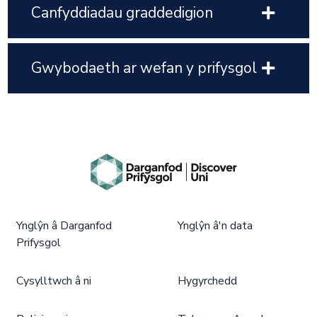
Canfyddiadau graddedigion
Gwybodaeth ar wefan y prifysgol
Ynglŷn â Darganfod
Ynglŷn â'n data
Prifysgol
Cysylltwch â ni
Hygyrchedd