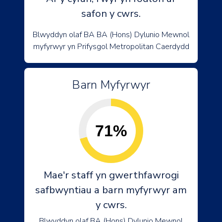
safon y cwrs.
Blwyddyn olaf BA BA (Hons) Dylunio Mewnol
myfyrwyr yn Prifysgol Metropolitan Caerdydd
Barn Myfyrwyr
71%
Mae'r staff yn gwerthfawrogi
safbwyntiau a barn myfyrwyr am
y cwrs.
Blwyddyn olaf BA (Hons) Dylunio Mewnol