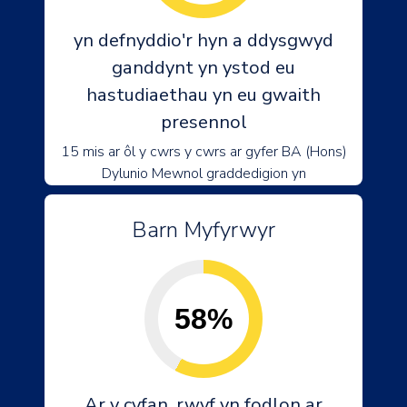
yn defnyddio'r hyn a ddysgwyd
ganddynt yn ystod eu
hastudiaethau yn eu gwaith
presennol
15 mis ar ôl y cwrs y cwrs ar gyfer BA (Hons)
Dylunio Mewnol graddedigion yn
Barn Myfyrwyr
58%
Ar y cyfan, rwyf yn fodlon ar