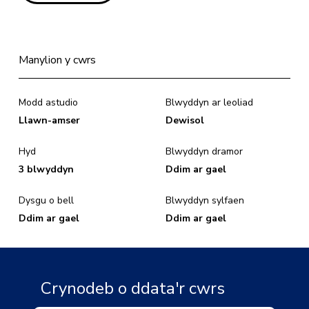
Manylion y cwrs
Modd astudio
Blwyddyn ar leoliad
Llawn-amser
Dewisol
Hyd
Blwyddyn dramor
3 blwyddyn
Ddim ar gael
Dysgu o bell
Blwyddyn sylfaen
Ddim ar gael
Ddim ar gael
Crynodeb o ddata'r cwrs