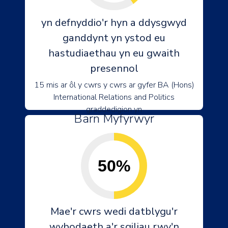
yn defnyddio'r hyn a ddysgwyd
ganddynt yn ystod eu
hastudiaethau yn eu gwaith
presennol
15 mis ar ôl y cwrs y cwrs ar gyfer BA (Hons)
International Relations and Politics
graddedigion yn
Barn Myfyrwyr
50%
Mae'r cwrs wedi datblygu'r
wybodaeth a'r sgiliau rwy'n