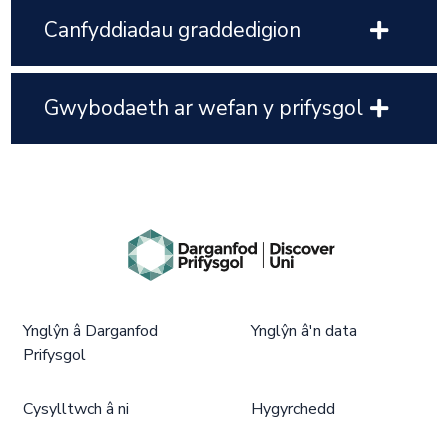
Canfyddiadau graddedigion
Gwybodaeth ar wefan y prifysgol
Ynglŷn â Darganfod
Ynglŷn â'n data
Prifysgol
Cysylltwch â ni
Hygyrchedd