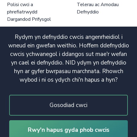
Polisi cwci a
Telerau ac Amodau
phrefiatrwydd
Defnyddio
Dargandod Prifysgol
Rydym yn defnyddio cwcis angenrheidiol i
wneud ein gwefan weithio. Hoffem ddefnyddio
cwcis ychwanegol i ddangos sut mae'r wefan
yn cael ei defnyddio. NID ydym yn defnyddio
hyn ar gyfer bwrpasau marchnata. Rhowch
wybod i ni os ydych chi'n hapus a hyn?
Gosodiad cwci
Rwy'n hapus gyda phob cwcis
© Hawlfraint 2020. Cedwir Pob Hawl