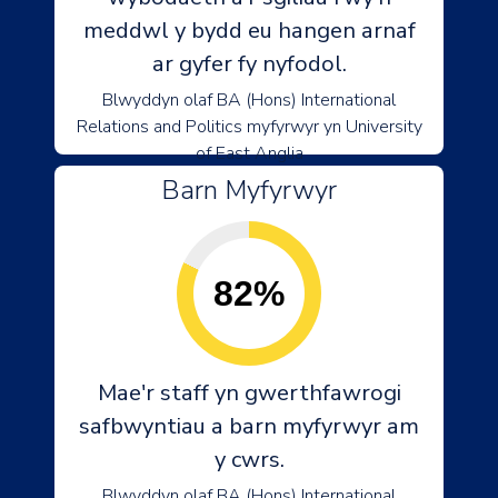
meddwl y bydd eu hangen arnaf
ar gyfer fy nyfodol.
Blwyddyn olaf BA (Hons) International
Relations and Politics myfyrwyr yn University
of East Anglia
Barn Myfyrwyr
82%
Mae'r staff yn gwerthfawrogi
safbwyntiau a barn myfyrwyr am
y cwrs.
Blwyddyn olaf BA (Hons) International