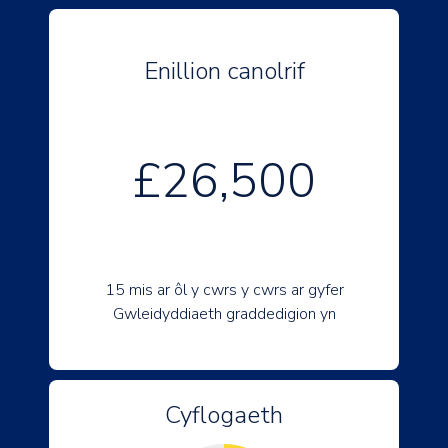
Enillion canolrif
£26,500
15 mis ar ôl y cwrs y cwrs ar gyfer
Gwleidyddiaeth graddedigion yn
Cyflogaeth