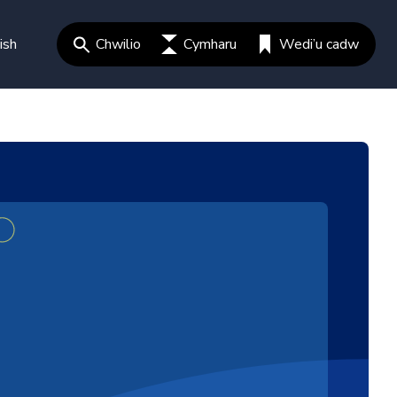
ish
Chwilio
Cymharu
Wedi’u cadw