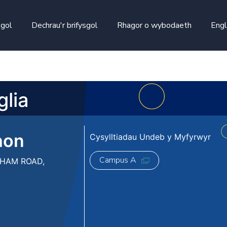
skip to main content
sgol
Dechrau'r brifysgol
Rhagor o wybodaeth
Engl
glia
hon
Cysylltiadau Undeb y Myfyrwyr
Campus A
LHAM ROAD,