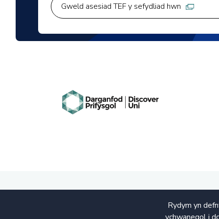
Gweld asesiad TEF y sefydliad hwn
Rydym yn defny
ychwanegol i dd