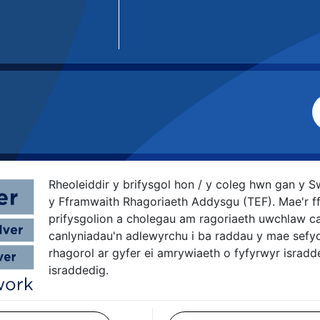
Rheoleiddir y brifysgol hon / y coleg hwn gan y 
y Fframwaith Rhagoriaeth Addysgu (TEF). Mae'r f
prifysgolion a cholegau am ragoriaeth uwchlaw ca
canlyniadau'n adlewyrchu i ba raddau y mae sefyd
rhagorol ar gyfer ei amrywiaeth o fyfyrwyr isradd
israddedig.