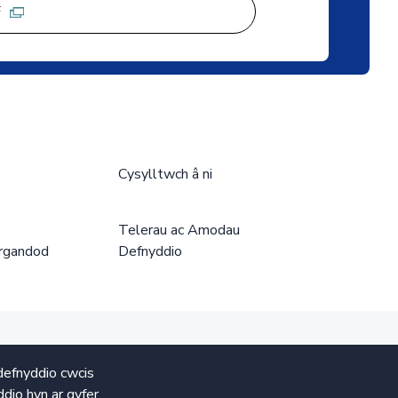
F
Cysylltwch â ni
Telerau ac Amodau
rgandod
Defnyddio
defnyddio cwcis
dio hyn ar gyfer