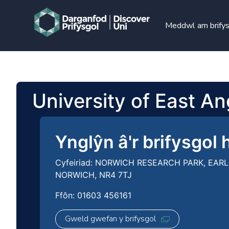
Meddwl am brify
University of East An
Ynglŷn â'r brifysgol 
Cyfeiriad: NORWICH RESEARCH PARK, EAR
NORWICH, NR4 7TJ
Ffôn: 01603 456161
Gweld gwefan y brifysgol