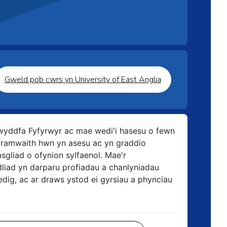
Gweld pob cwrs yn University of East Anglia
Swyddfa Fyfyrwyr ac mae wedi'i hasesu o fewn
framwaith hwn yn asesu ac yn graddio
sgliad o ofynion sylfaenol. Mae'r
liad yn darparu profiadau a chanlyniadau
edig, ac ar draws ystod ei gyrsiau a phynciau