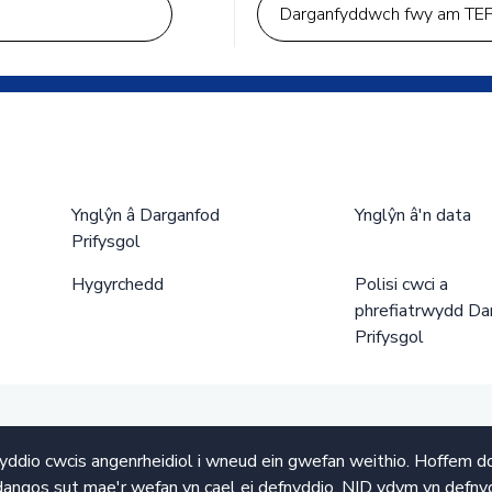
Darganfyddwch fwy am TE
Ynglŷn â Darganfod
Ynglŷn â'n data
Prifysgol
Hygyrchedd
Polisi cwci a
phrefiatrwydd Da
Prifysgol
ddio cwcis angenrheidiol i wneud ein gwefan weithio. Hoffem d
angos sut mae'r wefan yn cael ei defnyddio. NID ydym yn defnyd