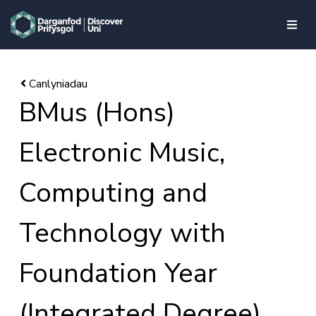
skip to main content
BMus (Hons)
Electronic Music,
Computing and
Technology with
Foundation Year
(Integrated Degree)