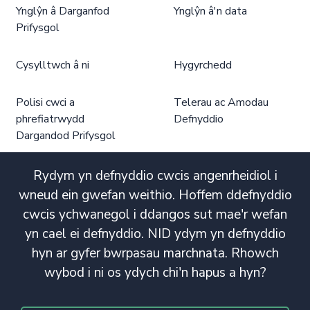
Ynglŷn â Darganfod
Ynglŷn â'n data
Prifysgol
Cysylltwch â ni
Hygyrchedd
Polisi cwci a
Telerau ac Amodau
phrefiatrwydd
Defnyddio
Dargandod Prifysgol
Rydym yn defnyddio cwcis angenrheidiol i
wneud ein gwefan weithio. Hoffem ddefnyddio
cwcis ychwanegol i ddangos sut mae'r wefan
yn cael ei defnyddio. NID ydym yn defnyddio
hyn ar gyfer bwrpasau marchnata. Rhowch
wybod i ni os ydych chi'n hapus a hyn?