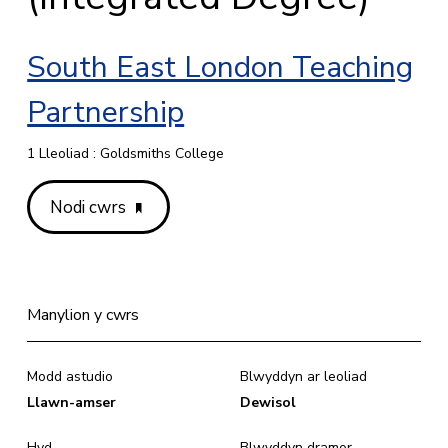
South East London Teaching
Partnership
1 Lleoliad : Goldsmiths College
Nodi cwrs
Manylion y cwrs
Modd astudio
Blwyddyn ar leoliad
Llawn-amser
Dewisol
Hyd
Blwyddyn dramor