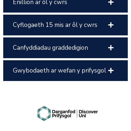
Enillion ar ôl y cwrs
Cyflogaeth 15 mis ar ôl y cwrs
Canfyddiadau graddedigion
Gwybodaeth ar wefan y prifysgol