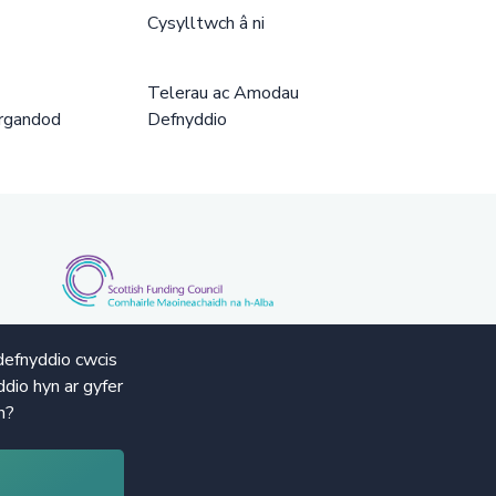
Cysylltwch â ni
Telerau ac Amodau
rgandod
Defnyddio
defnyddio cwcis
dio hyn ar gyfer
n?