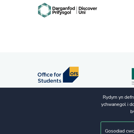
Rydym yn defny
ychwanegol i dd
b
© Hawlfraint 2020. Cedwir Pob Hawl
Gosodiad cwc