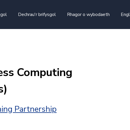
skip to main content
sgol
Dechrau'r brifysgol
Rhagor o wybodaeth
Engl
ess Computing
s)
ing Partnership