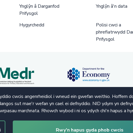
Ynglŷn â Darganfod
Ynglŷn â'n data
Prifysgol
Hygyrchedd
Polisi cwci a
phrefiatrwydd Da
Prifysgol
ddio cwcis angenrheidiol i wneud ein gwefan weithio. Hoffem d
angos sut mae'r wefan yn cael ei defnyddio. NID ydym yn defnyd
wrpasau marchnata. Rhowch wybod i ni os ydych chi'n hapus a hy
i
Rwy'n hapus gyda phob cwcis