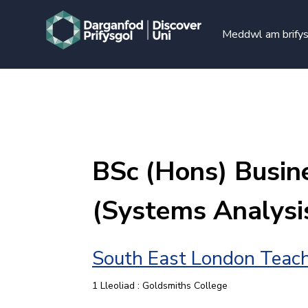
Meddwl am brify
BSc (Hons) Busin
(Systems Analysi
South East London Teach
1 Lleoliad : Goldsmiths College