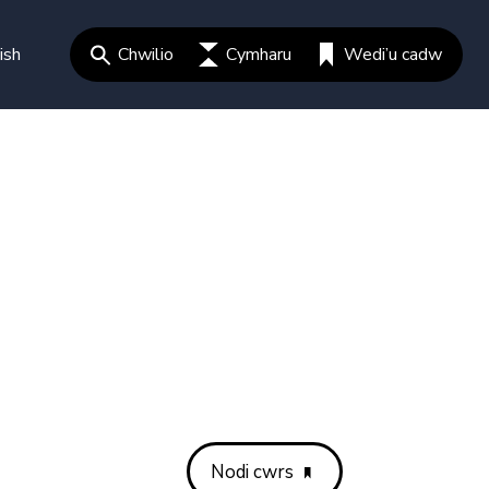
ish
Chwilio
Cymharu
Wedi’u cadw
Nodi cwrs