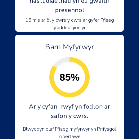
hastudiaethau yn eu gwaith
presennol
15 mis ar ôl y cwrs y cwrs ar gyfer Ffiseg
graddedigion yn
Barn Myfyrwyr
85%
Ar y cyfan, rwyf yn fodlon ar
safon y cwrs.
Blwyddyn olaf Ffiseg myfyrwyr yn Prifysgol
Abertawe