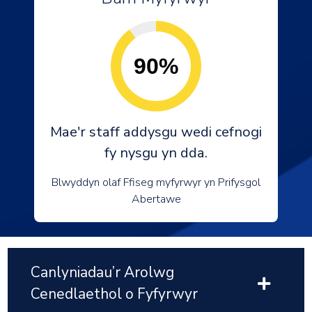
90%
Mae'r staff addysgu wedi cefnogi
fy nysgu yn dda.
Blwyddyn olaf Ffiseg myfyrwyr yn Prifysgol
Abertawe
Canlyniadau’r Arolwg
Cenedlaethol o Fyfyrwyr