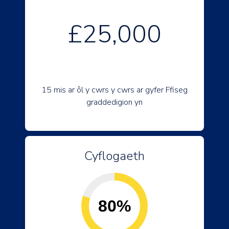
£25,000
15 mis ar ôl y cwrs y cwrs ar gyfer Ffiseg
graddedigion yn
Cyflogaeth
80%