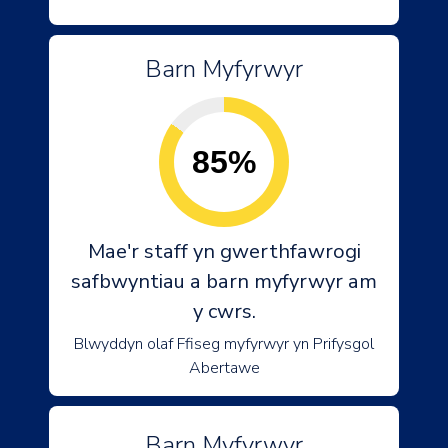
Barn Myfyrwyr
85%
Mae'r staff yn gwerthfawrogi
safbwyntiau a barn myfyrwyr am
y cwrs.
Blwyddyn olaf Ffiseg myfyrwyr yn Prifysgol
Abertawe
Barn Myfyrwyr