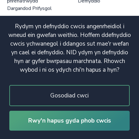
phrefiatrwydd
Defnyddio
Dargandod Prifysgol
Rydym yn defnyddio cwcis angenrheidiol i
wneud ein gwefan weithio. Hoffem ddefnyddio
cwcis ychwanegol i ddangos sut mae'r wefan
yn cael ei defnyddio. NID ydym yn defnyddio
hyn ar gyfer bwrpasau marchnata. Rhowch
wybod i ni os ydych chi'n hapus a hyn?
Gosodiad cwci
Rwy'n hapus gyda phob cwcis
© Hawlfraint 2020. Cedwir Pob Hawl