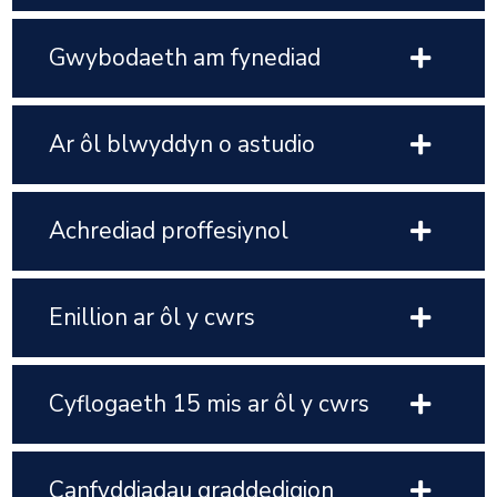
Gwybodaeth am fynediad
Ar ôl blwyddyn o astudio
Achrediad proffesiynol
Enillion ar ôl y cwrs
Cyflogaeth 15 mis ar ôl y cwrs
Canfyddiadau graddedigion