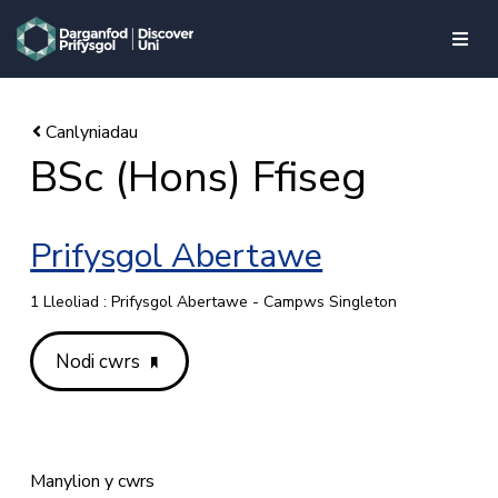
skip to main content
BSc (Hons) Ffiseg
Prifysgol Abertawe
1 Lleoliad : Prifysgol Abertawe - Campws Singleton
Nodi cwrs
Manylion y cwrs