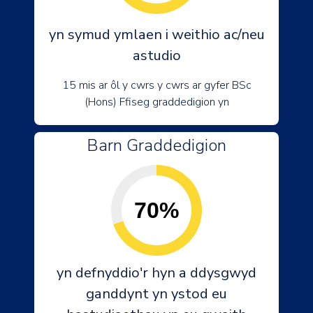
yn symud ymlaen i weithio ac/neu
astudio
15 mis ar ôl y cwrs y cwrs ar gyfer BSc
(Hons) Ffiseg graddedigion yn
Barn Graddedigion
70%
yn defnyddio'r hyn a ddysgwyd
ganddynt yn ystod eu