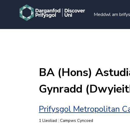
Meddwl am brify
BA (Hons) Astud
Gynradd (Dwyieit
Prifysgol Metropolitan 
1 Lleoliad : Campws Cyncoed