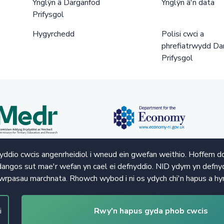
Ynglŷn â Darganfod
Ynglŷn â'n data
Prifysgol
Hygyrchedd
Polisi cwci a
phrefiatrwydd Da
Prifysgol
ddio cwcis angenrheidiol i wneud ein gwefan weithio. Hoffem d
angos sut mae'r wefan yn cael ei defnyddio. NID ydym yn defnyd
wrpasau marchnata. Rhowch wybod i ni os ydych chi'n hapus a hy
i
Rwy'n hapus gyda phob cwcis