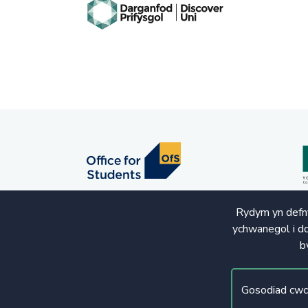
Rydym yn defny
ychwanegol i dd
b
© Hawlfraint 2020. Cedwir Pob Hawl
Gosodiad cwc