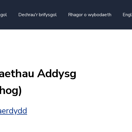
skip to main content
sgol
Dechrau'r brifysgol
Rhagor o wybodaeth
Engl
iaethau Addysg
hog)
Caerdydd