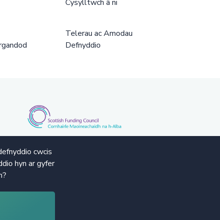
Cysylltwch â ni
Telerau ac Amodau
rgandod
Defnyddio
defnyddio cwcis
dio hyn ar gyfer
n?