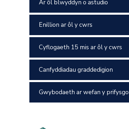
Ar ôl blwyddyn o astudio
Enillion ar ôl y cwrs
Cyflogaeth 15 mis ar ôl y cwrs
Canfyddiadau graddedigion
Gwybodaeth ar wefan y prifysgo