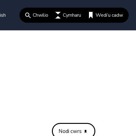
ish
Chwilio
Cymharu
Wedi’u cadw
Nodi cwrs