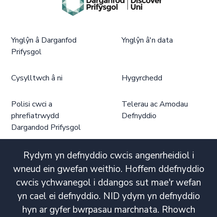
Ynglŷn â Darganfod
Ynglŷn â'n data
Prifysgol
Cysylltwch â ni
Hygyrchedd
Polisi cwci a
Telerau ac Amodau
phrefiatrwydd
Defnyddio
Dargandod Prifysgol
Rydym yn defnyddio cwcis angenrheidiol i
wneud ein gwefan weithio. Hoffem ddefnyddio
cwcis ychwanegol i ddangos sut mae'r wefan
yn cael ei defnyddio. NID ydym yn defnyddio
hyn ar gyfer bwrpasau marchnata. Rhowch