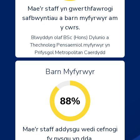
Mae'r staff yn gwerthfawrogi
safbwyntiau a barn myfyrwyr am
y cwrs.
Blwyddyn olaf BSc (Hons) Dylunio a
Thechnoleg Pensaernïol myfyrwyr yn
Prifysgol Metropolitan Caerdydd
Barn Myfyrwyr
88%
Mae'r staff addysgu wedi cefnogi
fy nysgu yn dda.