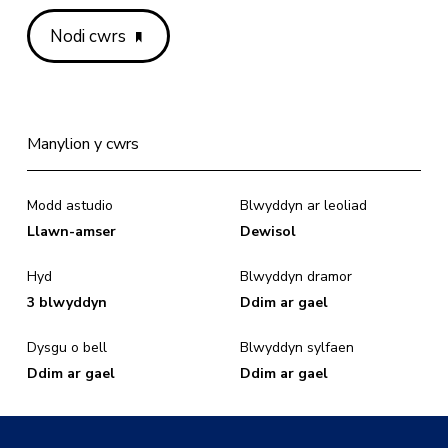
Nodi cwrs
Manylion y cwrs
Modd astudio
Blwyddyn ar leoliad
Llawn-amser
Dewisol
Hyd
Blwyddyn dramor
3 blwyddyn
Ddim ar gael
Dysgu o bell
Blwyddyn sylfaen
Ddim ar gael
Ddim ar gael