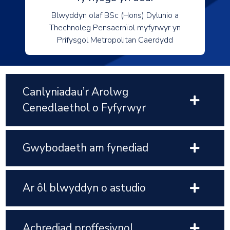
Blwyddyn olaf BSc (Hons) Dylunio a
Thechnoleg Pensaernïol myfyrwyr yn
Prifysgol Metropolitan Caerdydd
Canlyniadau’r Arolwg
Cenedlaethol o Fyfyrwyr
Gwybodaeth am fynediad
Ar ôl blwyddyn o astudio
Achrediad proffesiynol