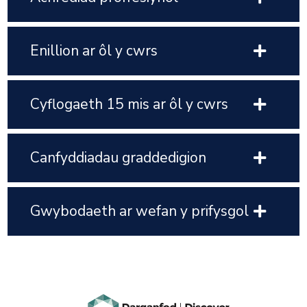
Enillion ar ôl y cwrs
Cyflogaeth 15 mis ar ôl y cwrs
Canfyddiadau graddedigion
Gwybodaeth ar wefan y prifysgol