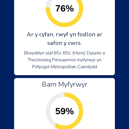
76%
Ar y cyfan, rwyf yn fodlon ar
safon y cwrs.
Blwyddyn olaf BSc BSc (Hons) Dylunio a
Thechnoleg Pensaernïol myfyrwyr yn
Prifysgol Metropolitan Caerdydd
Barn Myfyrwyr
59%