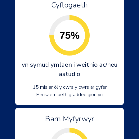
Cyflogaeth
75%
yn symud ymlaen i weithio ac/neu
astudio
15 mis ar ôl y cwrs y cwrs ar gyfer
Pensaernïaeth graddedigion yn
Barn Myfyrwyr