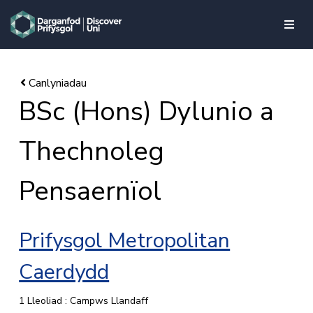
skip to main content
BSc (Hons) Dylunio a
Thechnoleg
Pensaernïol
Prifysgol Metropolitan
Caerdydd
1 Lleoliad : Campws Llandaff