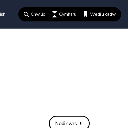
ish
Chwilio
Cymharu
Wedi’u cadw
Nodi cwrs