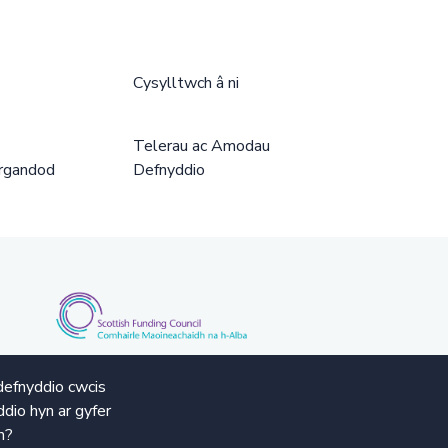
Cysylltwch â ni
Telerau ac Amodau
rgandod
Defnyddio
defnyddio cwcis
dio hyn ar gyfer
n?