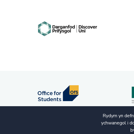
Rydym yn defny
ychwanegol i dd
b