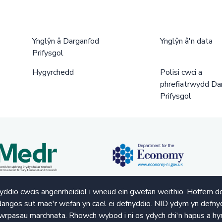
Ynglŷn â Darganfod
Ynglŷn â'n data
Prifysgol
Hygyrchedd
Polisi cwci a
phrefiatrwydd Da
Prifysgol
ddio cwcis angenrheidiol i wneud ein gwefan weithio. Hoffem d
angos sut mae'r wefan yn cael ei defnyddio. NID ydym yn defnyd
wrpasau marchnata. Rhowch wybod i ni os ydych chi'n hapus a hy