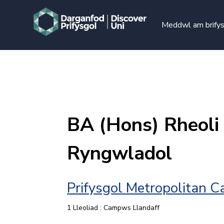
Meddwl am brify
BA (Hons) Rheoli 
Ryngwladol
Prifysgol Metropolitan 
1 Lleoliad : Campws Llandaff