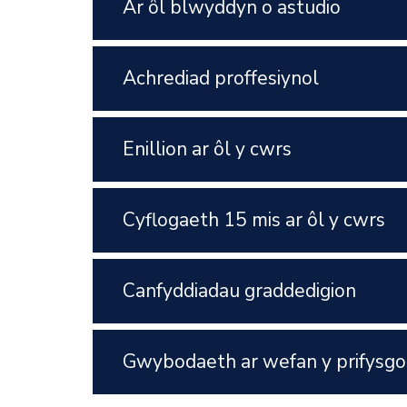
Ar ôl blwyddyn o astudio
Achrediad proffesiynol
Enillion ar ôl y cwrs
Cyflogaeth 15 mis ar ôl y cwrs
Canfyddiadau graddedigion
Gwybodaeth ar wefan y prifysgo