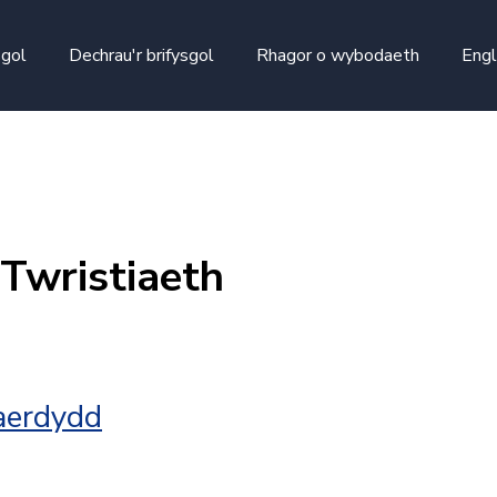
skip to main content
sgol
Dechrau'r brifysgol
Rhagor o wybodaeth
Engl
Twristiaeth
Caerdydd