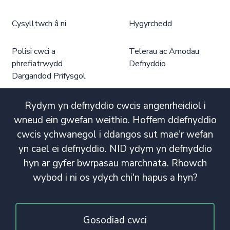
Cysylltwch â ni
Hygyrchedd
Polisi cwci a
Telerau ac Amodau
phrefiatrwydd
Defnyddio
Dargandod Prifysgol
Rydym yn defnyddio cwcis angenrheidiol i
wneud ein gwefan weithio. Hoffem ddefnyddio
cwcis ychwanegol i ddangos sut mae'r wefan
yn cael ei defnyddio. NID ydym yn defnyddio
hyn ar gyfer bwrpasau marchnata. Rhowch
wybod i ni os ydych chi'n hapus a hyn?
Gosodiad cwci