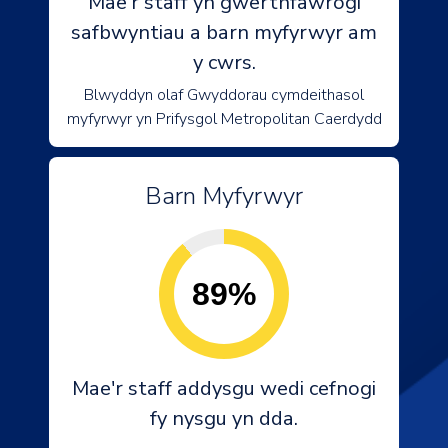
Mae'r staff yn gwerthfawrogi
safbwyntiau a barn myfyrwyr am
y cwrs.
Blwyddyn olaf Gwyddorau cymdeithasol
myfyrwyr yn Prifysgol Metropolitan Caerdydd
Barn Myfyrwyr
89%
Mae'r staff addysgu wedi cefnogi
fy nysgu yn dda.