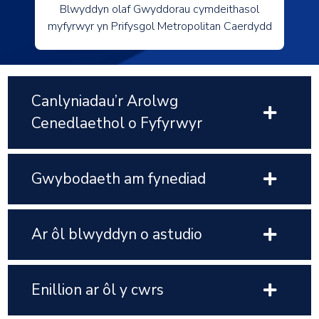
Blwyddyn olaf Gwyddorau cymdeithasol
myfyrwyr yn Prifysgol Metropolitan Caerdydd
Canlyniadau’r Arolwg
Cenedlaethol o Fyfyrwyr
Gwybodaeth am fynediad
Ar ôl blwyddyn o astudio
Enillion ar ôl y cwrs