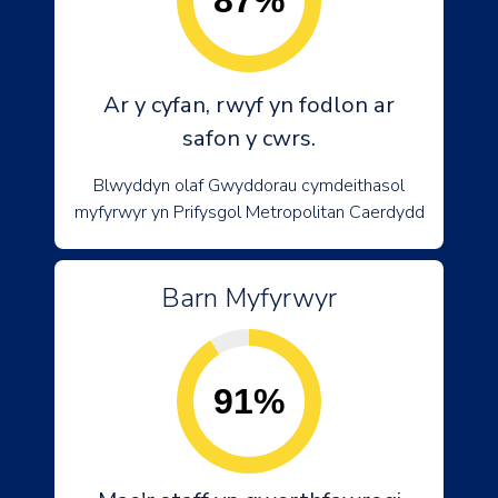
87%
Ar y cyfan, rwyf yn fodlon ar
safon y cwrs.
Blwyddyn olaf Gwyddorau cymdeithasol
myfyrwyr yn Prifysgol Metropolitan Caerdydd
Barn Myfyrwyr
91%