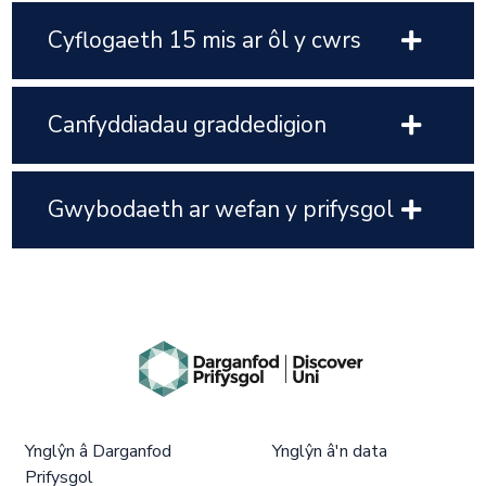
Cyflogaeth 15 mis ar ôl y cwrs
Canfyddiadau graddedigion
Gwybodaeth ar wefan y prifysgol
Ynglŷn â Darganfod
Ynglŷn â'n data
Prifysgol