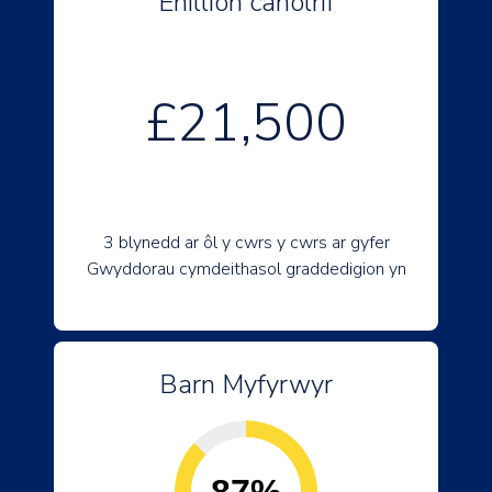
Enillion canolrif
£21,500
3 blynedd ar ôl y cwrs y cwrs ar gyfer
Gwyddorau cymdeithasol graddedigion yn
Barn Myfyrwyr