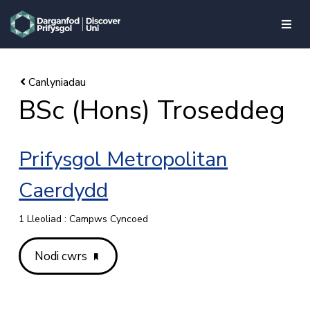
skip to main content
BSc (Hons) Troseddeg
Prifysgol Metropolitan
Caerdydd
1 Lleoliad : Campws Cyncoed
Nodi cwrs