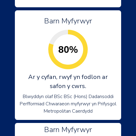
Barn Myfyrwyr
80%
Ar y cyfan, rwyf yn fodlon ar
safon y cwrs.
Blwyddyn olaf BSc BSc (Hons) Dadansoddi
Perfformiad Chwaraeon myfyrwyr yn Prifysgol
Metropolitan Caerdydd
Barn Myfyrwyr