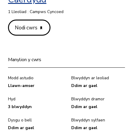
1 Lleoliad : Campws Cyncoed
Nodi cwrs
Manylion y cwrs
Modd astudio
Blwyddyn ar leoliad
Llawn-amser
Ddim ar gael
Hyd
Blwyddyn dramor
3 blwyddyn
Ddim ar gael
Dysgu o bell
Blwyddyn sylfaen
Ddim ar gael
Ddim ar gael