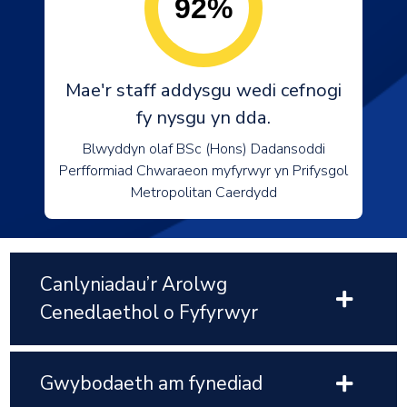
92%
Mae'r staff addysgu wedi cefnogi
fy nysgu yn dda.
Blwyddyn olaf BSc (Hons) Dadansoddi
Perfformiad Chwaraeon myfyrwyr yn Prifysgol
Metropolitan Caerdydd
Canlyniadau’r Arolwg
Cenedlaethol o Fyfyrwyr
Gwybodaeth am fynediad