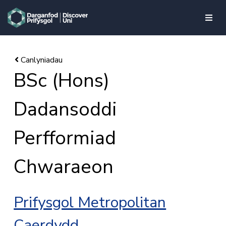
skip to main content
BSc (Hons)
Dadansoddi
Perfformiad
Chwaraeon
Prifysgol Metropolitan
Caerdydd