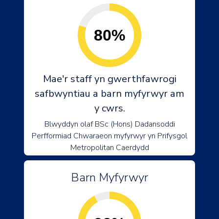
80%
Mae'r staff yn gwerthfawrogi
safbwyntiau a barn myfyrwyr am
y cwrs.
Blwyddyn olaf BSc (Hons) Dadansoddi
Perfformiad Chwaraeon myfyrwyr yn Prifysgol
Metropolitan Caerdydd
Barn Myfyrwyr