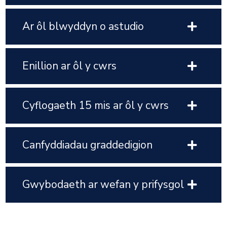
Ar ôl blwyddyn o astudio
Enillion ar ôl y cwrs
Cyflogaeth 15 mis ar ôl y cwrs
Canfyddiadau graddedigion
Gwybodaeth ar wefan y prifysgol