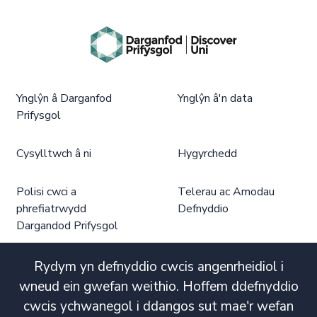
Ynglŷn â Darganfod
Ynglŷn â'n data
Prifysgol
Cysylltwch â ni
Hygyrchedd
Polisi cwci a
Telerau ac Amodau
phrefiatrwydd
Defnyddio
Dargandod Prifysgol
Rydym yn defnyddio cwcis angenrheidiol i
wneud ein gwefan weithio. Hoffem ddefnyddio
cwcis ychwanegol i ddangos sut mae'r wefan