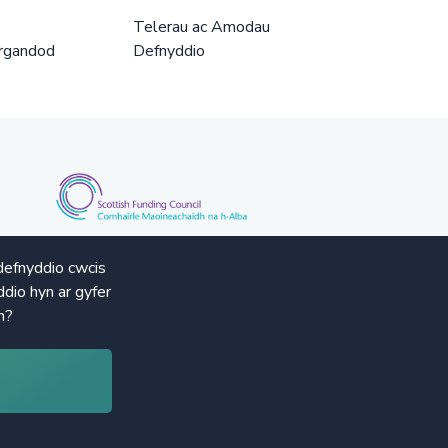
Telerau ac Amodau
rgandod
Defnyddio
defnyddio cwcis
dio hyn ar gyfer
n?