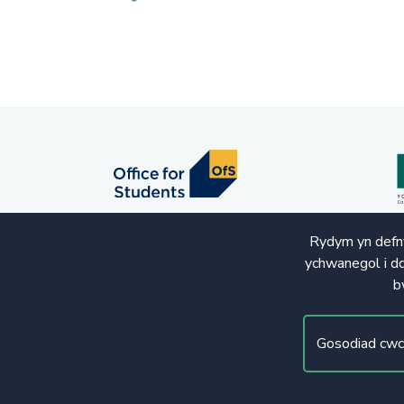
Rydym yn defny
ychwanegol i dd
b
© Hawlfraint 2020. Cedwir Pob Hawl
Gosodiad cwc