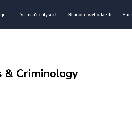
skip to main content
sgol
Dechrau'r brifysgol
Rhagor o wybodaeth
Engl
s & Criminology