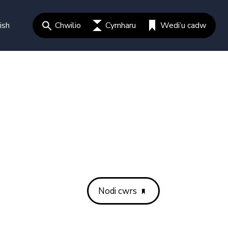
ish
Chwilio
Cymharu
Wedi’u cadw
Nodi cwrs