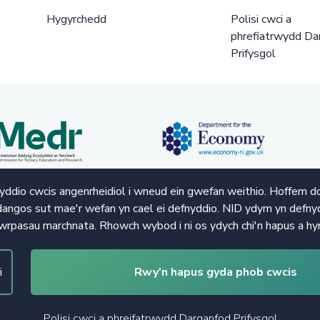
Hygyrchedd
Polisi cwci a
phrefiatrwydd Da
Prifysgol
ddio cwcis angenrheidiol i wneud ein gwefan weithio. Hoffem d
angos sut mae'r wefan yn cael ei defnyddio. NID ydym yn defnyd
wrpasau marchnata. Rhowch wybod i ni os ydych chi'n hapus a hy
i
Rwy'n hapus gyda phob cwcis
Polisi cwci a phreifatrwydd Darganfod Prifysgol