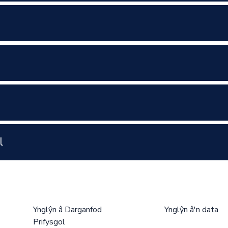
l
Ynglŷn â Darganfod
Ynglŷn â'n data
Prifysgol