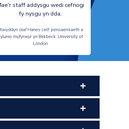
ae'r staff addysgu wedi cefnogi
fy nysgu yn dda.
lwyddyn olaf Hanes celf, pensaernïaeth a
ylunio myfyrwyr yn Birkbeck, University of
London