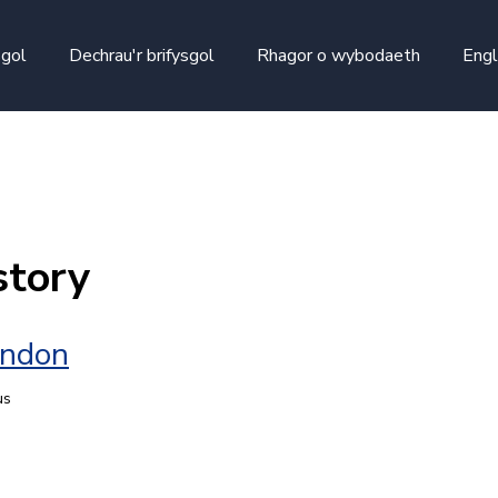
skip to main content
sgol
Dechrau'r brifysgol
Rhagor o wybodaeth
Engl
story
ondon
us