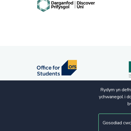
Rydym yn defny
ychwanegol i dd
b
© Hawlfraint 2020. Cedwir Pob Hawl
Gosodiad cwc