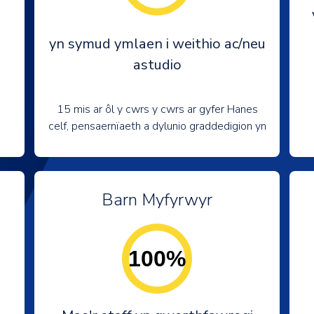
yn symud ymlaen i weithio ac/neu
astudio
15 mis ar ôl y cwrs y cwrs ar gyfer Hanes
celf, pensaernïaeth a dylunio graddedigion yn
Barn Myfyrwyr
100%