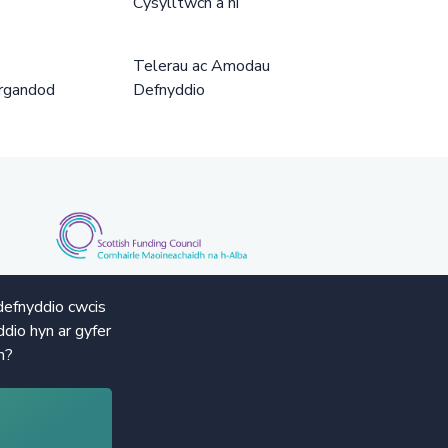
Cysylltwch â ni
Telerau ac Amodau
rgandod
Defnyddio
defnyddio cwcis
dio hyn ar gyfer
n?