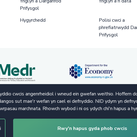
Ynglŷn â Darganfod
Ynglŷn â'n data
Prifysgol
Hygyrchedd
Polisi cwci a
phrefiatrwydd Da
Prifysgol
ddio cwcis angenrheidiol i wneud ein gwefan weithio. Hoffem d
angos sut mae'r wefan yn cael ei defnyddio. NID ydym yn defnyd
wrpasau marchnata. Rhowch wybod i ni os ydych chi'n hapus a hy
i
Rwy'n hapus gyda phob cwcis