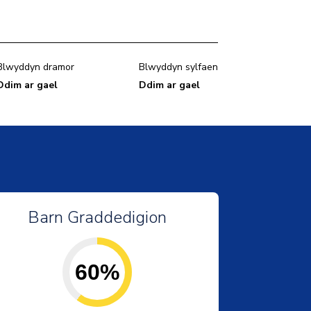
Blwyddyn dramor
Blwyddyn sylfaen
Ddim ar gael
Ddim ar gael
Barn Graddedigion
60%