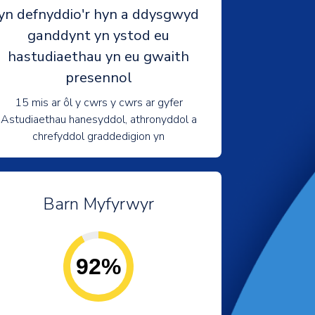
yn defnyddio'r hyn a ddysgwyd
ganddynt yn ystod eu
hastudiaethau yn eu gwaith
presennol
15 mis ar ôl y cwrs y cwrs ar gyfer
Astudiaethau hanesyddol, athronyddol a
chrefyddol graddedigion yn
Barn Myfyrwyr
92%