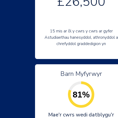
£26,500
15 mis ar ôl y cwrs y cwrs ar gyfer
Astudiaethau hanesyddol, athronyddol a
chrefyddol graddedigion yn
Barn Myfyrwyr
81%
Mae'r cwrs wedi datblygu'r