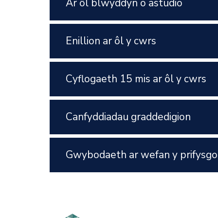
Ar ôl blwyddyn o astudio
Enillion ar ôl y cwrs
Cyflogaeth 15 mis ar ôl y cwrs
Canfyddiadau graddedigion
Gwybodaeth ar wefan y prifysgo