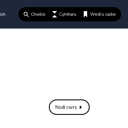
ish
Chwilio
Cymharu
Wedi’u cadw
Nodi cwrs