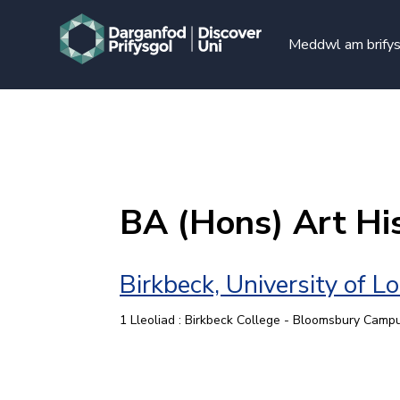
Meddwl am brify
BA (Hons) Art Hi
Birkbeck, University of L
1 Lleoliad : Birkbeck College - Bloomsbury Camp