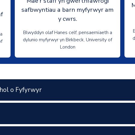
Mae'r staff yn gwerthfawrogi
M
safbwyntiau a barn myfyrwyr am
f
y cwrs.
B
Blwyddyn olaf Hanes celf, pensaernïaeth a
 a
d
dylunio myfyrwyr yn Birkbeck, University of
of
London
hol o Fyfyrwyr