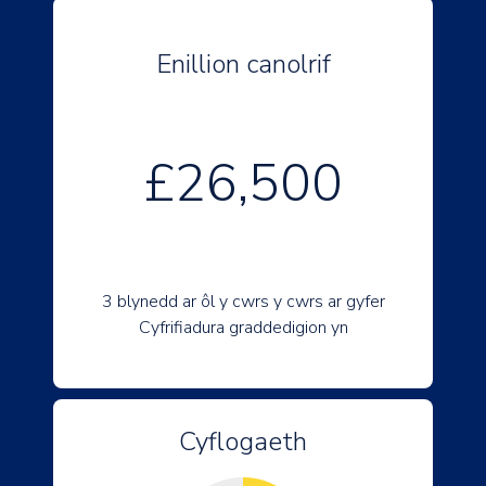
Enillion canolrif
£26,500
3 blynedd ar ôl y cwrs y cwrs ar gyfer
Cyfrifiadura graddedigion yn
Cyflogaeth