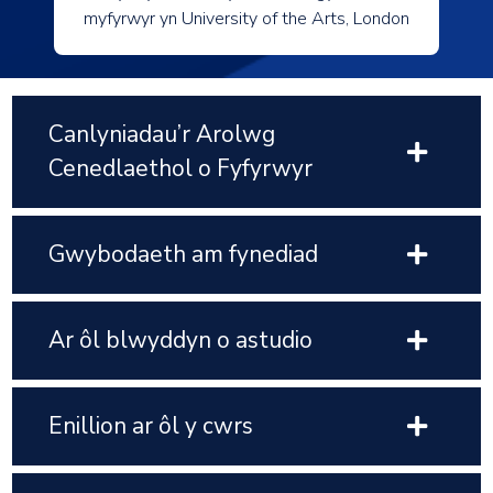
myfyrwyr yn University of the Arts, London
Canlyniadau’r Arolwg
Cenedlaethol o Fyfyrwyr
Gwybodaeth am fynediad
Ar ôl blwyddyn o astudio
Enillion ar ôl y cwrs