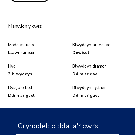
Manylion y cwrs
Modd astudio
Blwyddyn ar leoliad
Llawn-amser
Dewisol
Hyd
Blwyddyn dramor
3 blwyddyn
Ddim ar gael
Dysgu o bell
Blwyddyn sylfaen
Ddim ar gael
Ddim ar gael
Crynodeb o ddata'r cwrs