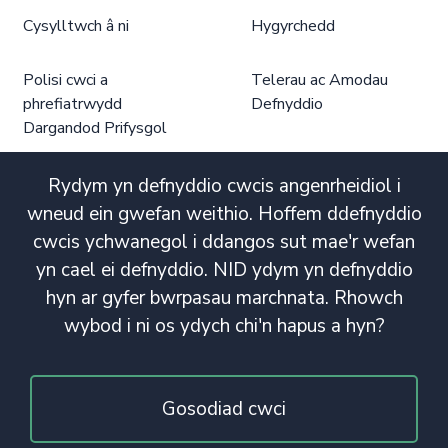
Cysylltwch â ni
Hygyrchedd
Polisi cwci a
Telerau ac Amodau
phrefiatrwydd
Defnyddio
Dargandod Prifysgol
Rydym yn defnyddio cwcis angenrheidiol i
wneud ein gwefan weithio. Hoffem ddefnyddio
cwcis ychwanegol i ddangos sut mae'r wefan
yn cael ei defnyddio. NID ydym yn defnyddio
hyn ar gyfer bwrpasau marchnata. Rhowch
wybod i ni os ydych chi'n hapus a hyn?
Gosodiad cwci