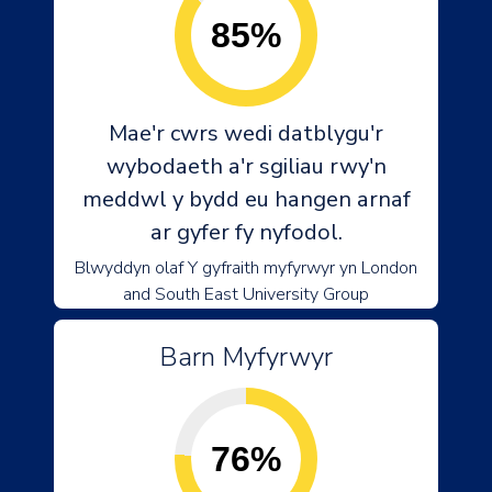
85%
Mae'r cwrs wedi datblygu'r
wybodaeth a'r sgiliau rwy'n
meddwl y bydd eu hangen arnaf
ar gyfer fy nyfodol.
Blwyddyn olaf Y gyfraith myfyrwyr yn London
and South East University Group
Barn Myfyrwyr
76%