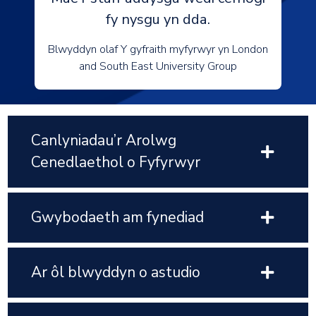
fy nysgu yn dda.
Blwyddyn olaf Y gyfraith myfyrwyr yn London
and South East University Group
Canlyniadau’r Arolwg
Cenedlaethol o Fyfyrwyr
Gwybodaeth am fynediad
Ar ôl blwyddyn o astudio