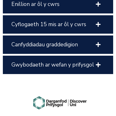
Enillion ar ôl y cwrs
Cyflogaeth 15 mis ar ôl y cwrs
Canfyddiadau graddedigion
Gwybodaeth ar wefan y prifysgol