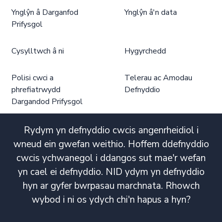
Ynglŷn â Darganfod
Ynglŷn â'n data
Prifysgol
Cysylltwch â ni
Hygyrchedd
Polisi cwci a
Telerau ac Amodau
phrefiatrwydd
Defnyddio
Dargandod Prifysgol
Rydym yn defnyddio cwcis angenrheidiol i
wneud ein gwefan weithio. Hoffem ddefnyddio
cwcis ychwanegol i ddangos sut mae'r wefan
yn cael ei defnyddio. NID ydym yn defnyddio
hyn ar gyfer bwrpasau marchnata. Rhowch
wybod i ni os ydych chi'n hapus a hyn?