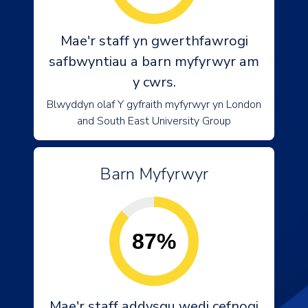
Mae'r staff yn gwerthfawrogi
safbwyntiau a barn myfyrwyr am
y cwrs.
Blwyddyn olaf Y gyfraith myfyrwyr yn London
and South East University Group
Barn Myfyrwyr
87%
Mae'r staff addysgu wedi cefnogi