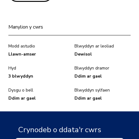
Manylion y cwrs
Modd astudio
Blwyddyn ar leoliad
Llawn-amser
Dewisol
Hyd
Blwyddyn dramor
3 blwyddyn
Ddim ar gael
Dysgu o bell
Blwyddyn sylfaen
Ddim ar gael
Ddim ar gael
Crynodeb o ddata'r cwrs