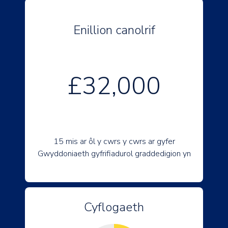
Enillion canolrif
£32,000
15 mis ar ôl y cwrs y cwrs ar gyfer
Gwyddoniaeth gyfrifiadurol graddedigion yn
Cyflogaeth