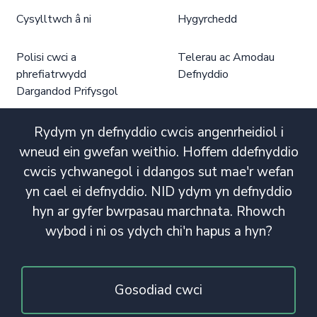
Cysylltwch â ni
Hygyrchedd
Polisi cwci a
Telerau ac Amodau
phrefiatrwydd
Defnyddio
Dargandod Prifysgol
Rydym yn defnyddio cwcis angenrheidiol i
wneud ein gwefan weithio. Hoffem ddefnyddio
cwcis ychwanegol i ddangos sut mae'r wefan
yn cael ei defnyddio. NID ydym yn defnyddio
hyn ar gyfer bwrpasau marchnata. Rhowch
wybod i ni os ydych chi'n hapus a hyn?
Gosodiad cwci