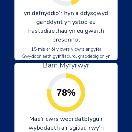
yn defnyddio'r hyn a ddysgwyd
ganddynt yn ystod eu
hastudiaethau yn eu gwaith
presennol
15 mis ar ôl y cwrs y cwrs ar gyfer
Gwyddoniaeth gyfrifiadurol graddedigion yn
Barn Myfyrwyr
78%
Mae'r cwrs wedi datblygu'r
wybodaeth a'r sgiliau rwy'n