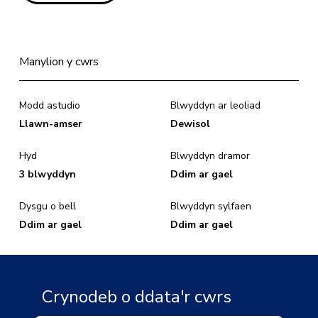
Manylion y cwrs
Modd astudio
Blwyddyn ar leoliad
Llawn-amser
Dewisol
Hyd
Blwyddyn dramor
3 blwyddyn
Ddim ar gael
Dysgu o bell
Blwyddyn sylfaen
Ddim ar gael
Ddim ar gael
Crynodeb o ddata'r cwrs