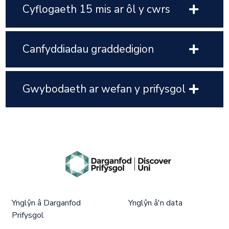
Cyflogaeth 15 mis ar ôl y cwrs
Canfyddiadau graddedigion
Gwybodaeth ar wefan y prifysgol
Ynglŷn â Darganfod
Ynglŷn â'n data
Prifysgol