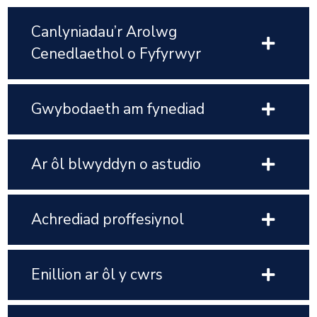
Canlyniadau’r Arolwg
Cenedlaethol o Fyfyrwyr
Gwybodaeth am fynediad
Ar ôl blwyddyn o astudio
Achrediad proffesiynol
Enillion ar ôl y cwrs