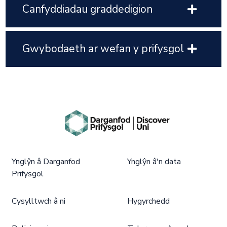
Canfyddiadau graddedigion
Gwybodaeth ar wefan y prifysgol
Ynglŷn â Darganfod
Ynglŷn â'n data
Prifysgol
Cysylltwch â ni
Hygyrchedd