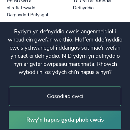
Polisi cwci a
Telerau ac Amodau
phrefiatrwydd
Defnyddio
Dargandod Prifysgol
Rydym yn defnyddio cwcis angenrheidiol i
wneud ein gwefan weithio. Hoffem ddefnyddio
cwcis ychwanegol i ddangos sut mae'r wefan
yn cael ei defnyddio. NID ydym yn defnyddio
hyn ar gyfer bwrpasau marchnata. Rhowch
wybod i ni os ydych chi'n hapus a hyn?
Gosodiad cwci
Rwy'n hapus gyda phob cwcis
© Hawlfraint 2020. Cedwir Pob Hawl