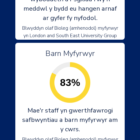
meddwl y bydd eu hangen arnaf
ar gyfer fy nyfodol.
Blwyddyn olaf Bioleg (amhenodol) myfyrwyr
yn London and South East University Group
Barn Myfyrwyr
83%
Mae'r staff yn gwerthfawrogi
safbwyntiau a barn myfyrwyr am
y cwrs.
Blwyddyn olaf Bioleg (amhenodol) myfyrwyr