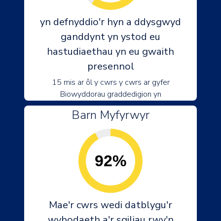
yn defnyddio'r hyn a ddysgwyd
ganddynt yn ystod eu
hastudiaethau yn eu gwaith
presennol
15 mis ar ôl y cwrs y cwrs ar gyfer
Biowyddorau graddedigion yn
Barn Myfyrwyr
92%
Mae'r cwrs wedi datblygu'r
wybodaeth a'r sgiliau rwy'n