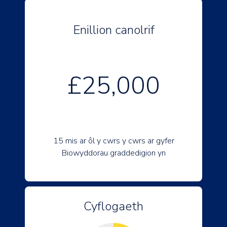
Enillion canolrif
£25,000
15 mis ar ôl y cwrs y cwrs ar gyfer
Biowyddorau graddedigion yn
Cyflogaeth