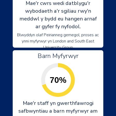
Mae'r cwrs wedi datblygu'r
wybodaeth a'r sgiliau rwy'n
meddwl y bydd eu hangen arnaf
ar gyfer fy nyfodol.
Blwyddyn olaf Peirianneg gemegol, proses ac
ynni myfyrwyr yn London and South East
University Group
Barn Myfyrwyr
70%
Mae'r staff yn gwerthfawrogi
safbwyntiau a barn myfyrwyr am