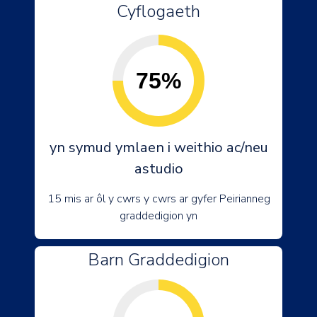
Cyflogaeth
75%
yn symud ymlaen i weithio ac/neu
astudio
15 mis ar ôl y cwrs y cwrs ar gyfer Peirianneg
graddedigion yn
Barn Graddedigion