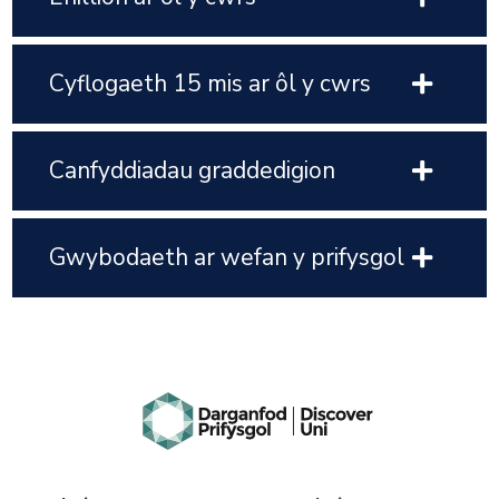
Cyflogaeth 15 mis ar ôl y cwrs
Canfyddiadau graddedigion
Gwybodaeth ar wefan y prifysgol