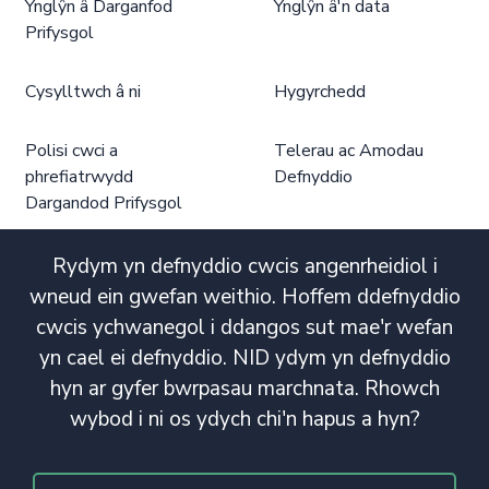
Ynglŷn â Darganfod
Ynglŷn â'n data
Prifysgol
Cysylltwch â ni
Hygyrchedd
Polisi cwci a
Telerau ac Amodau
phrefiatrwydd
Defnyddio
Dargandod Prifysgol
Rydym yn defnyddio cwcis angenrheidiol i
wneud ein gwefan weithio. Hoffem ddefnyddio
cwcis ychwanegol i ddangos sut mae'r wefan
yn cael ei defnyddio. NID ydym yn defnyddio
hyn ar gyfer bwrpasau marchnata. Rhowch
wybod i ni os ydych chi'n hapus a hyn?