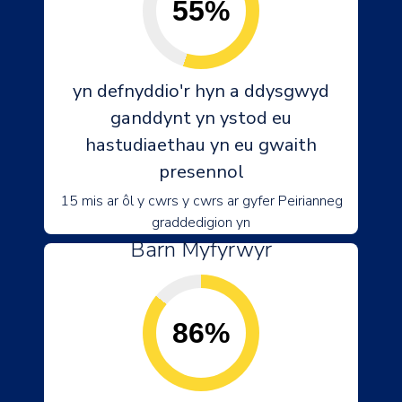
55%
yn defnyddio'r hyn a ddysgwyd
ganddynt yn ystod eu
hastudiaethau yn eu gwaith
presennol
15 mis ar ôl y cwrs y cwrs ar gyfer Peirianneg
graddedigion yn
Barn Myfyrwyr
86%