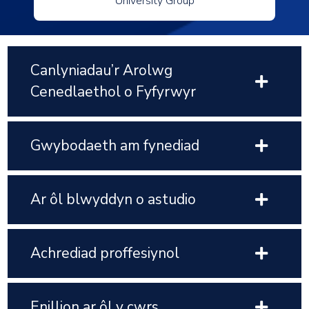
University Group
Canlyniadau’r Arolwg
Cenedlaethol o Fyfyrwyr
Gwybodaeth am fynediad
Ar ôl blwyddyn o astudio
Achrediad proffesiynol
Enillion ar ôl y cwrs