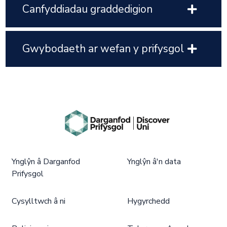
Canfyddiadau graddedigion
Gwybodaeth ar wefan y prifysgol
Ynglŷn â Darganfod
Ynglŷn â'n data
Prifysgol
Cysylltwch â ni
Hygyrchedd