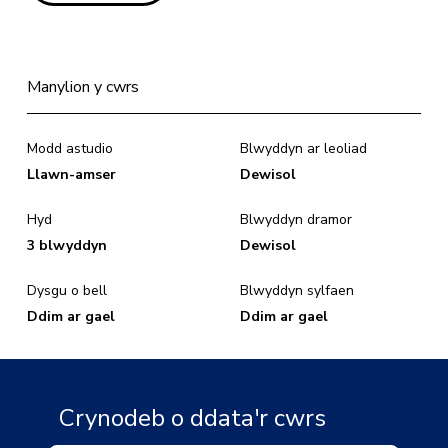
Manylion y cwrs
Modd astudio
Blwyddyn ar leoliad
Llawn-amser
Dewisol
Hyd
Blwyddyn dramor
3 blwyddyn
Dewisol
Dysgu o bell
Blwyddyn sylfaen
Ddim ar gael
Ddim ar gael
Crynodeb o ddata'r cwrs