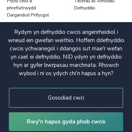
Polisi cwci a
Telerau ac Amodau
phrefiatrwydd
Defnyddio
Dargandod Prifysgol
Rydym yn defnyddio cwcis angenrheidiol i
wneud ein gwefan weithio. Hoffem ddefnyddio
cwcis ychwanegol i ddangos sut mae'r wefan
yn cael ei defnyddio. NID ydym yn defnyddio
hyn ar gyfer bwrpasau marchnata. Rhowch
wybod i ni os ydych chi'n hapus a hyn?
Gosodiad cwci
Rwy'n hapus gyda phob cwcis
© Hawlfraint 2020. Cedwir Pob Hawl