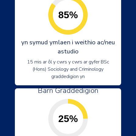
85%
yn symud ymlaen i weithio ac/neu
astudio
15 mis ar ôl y cwrs y cwrs ar gyfer BSc
(Hons) Sociology and Criminology
graddedigion yn
Barn Graddedigion
25%