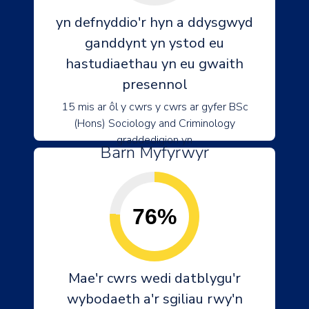
yn defnyddio'r hyn a ddysgwyd
ganddynt yn ystod eu
hastudiaethau yn eu gwaith
presennol
15 mis ar ôl y cwrs y cwrs ar gyfer BSc
(Hons) Sociology and Criminology
graddedigion yn
Barn Myfyrwyr
76%
Mae'r cwrs wedi datblygu'r
wybodaeth a'r sgiliau rwy'n