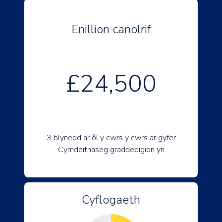
Enillion canolrif
£24,500
3 blynedd ar ôl y cwrs y cwrs ar gyfer
Cymdeithaseg graddedigion yn
Cyflogaeth