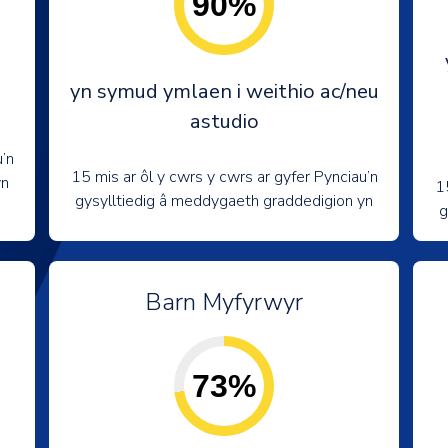
90%
yn symud ymlaen i weithio ac/neu
astudio
’n
15 mis ar ôl y cwrs y cwrs ar gyfer Pynciau’n
yn
1
gysylltiedig â meddygaeth graddedigion yn
g
Barn Myfyrwyr
73%