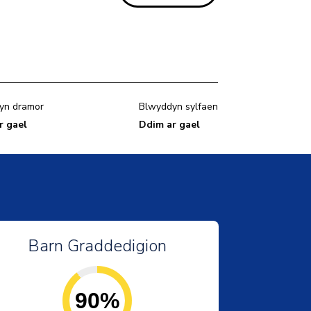
yn dramor
Blwyddyn sylfaen
r gael
Ddim ar gael
Barn Graddedigion
90%