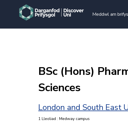
Meddwl am brify
BSc (Hons) Pharm
Sciences
London and South East U
1 Lleoliad : Medway campus