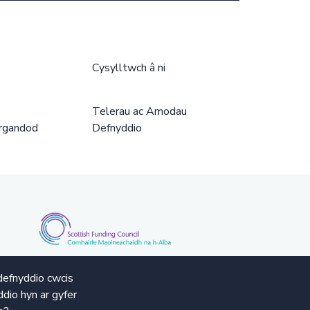
Cysylltwch â ni
Telerau ac Amodau
rgandod
Defnyddio
defnyddio cwcis
dio hyn ar gyfer