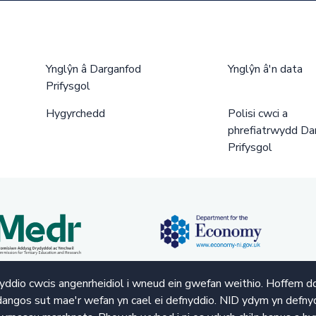
Ynglŷn â Darganfod
Ynglŷn â'n data
Prifysgol
Hygyrchedd
Polisi cwci a
phrefiatrwydd Da
Prifysgol
ddio cwcis angenrheidiol i wneud ein gwefan weithio. Hoffem d
angos sut mae'r wefan yn cael ei defnyddio. NID ydym yn defnyd