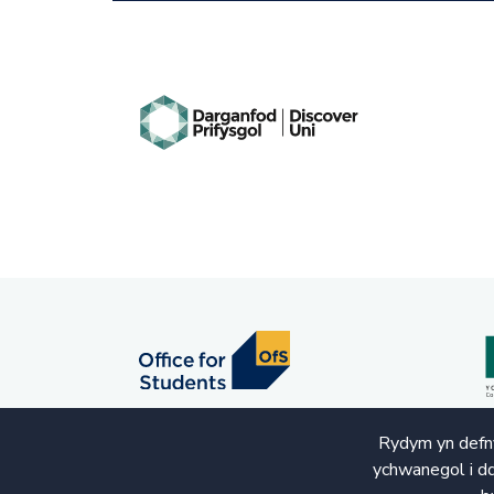
Rydym yn defny
ychwanegol i dd