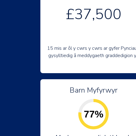
£37,500
15 mis ar ôl y cwrs y cwrs ar gyfer Pynciau
gysylltiedig â meddygaeth graddedigion 
Barn Myfyrwyr
77%