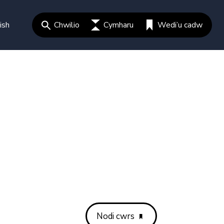
ish
Chwilio
Cymharu
Wedi’u cadw
Nodi cwrs