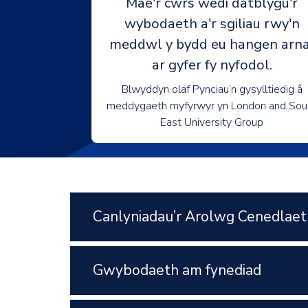
Mae'r cwrs wedi datblygu'r
wybodaeth a'r sgiliau rwy'n
meddwl y bydd eu hangen arna
ar gyfer fy nyfodol.
Blwyddyn olaf Pynciau’n gysylltiedig â
meddygaeth myfyrwyr yn London and Sou
East University Group
Canlyniadau’r Arolwg Cenedlaet
Gwybodaeth am fynediad