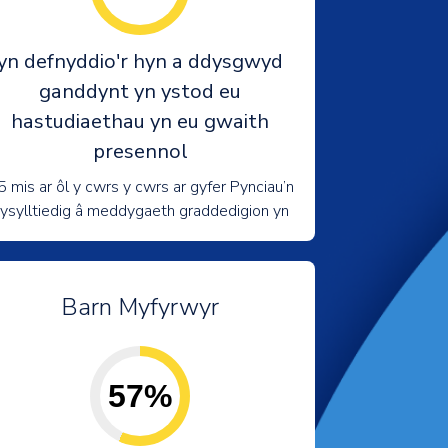
yn defnyddio'r hyn a ddysgwyd
ganddynt yn ystod eu
hastudiaethau yn eu gwaith
presennol
5 mis ar ôl y cwrs y cwrs ar gyfer Pynciau’n
ysylltiedig â meddygaeth graddedigion yn
Barn Myfyrwyr
57%