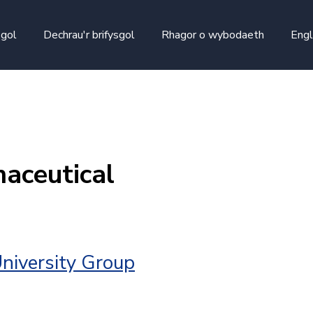
skip to main content
sgol
Dechrau'r brifysgol
Rhagor o wybodaeth
Engl
aceutical
niversity Group