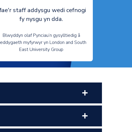
ae'r staff addysgu wedi cefnogi
fy nysgu yn dda.
Blwyddyn olaf Pynciau’n gysylltiedig â
eddygaeth myfyrwyr yn London and South
East University Group