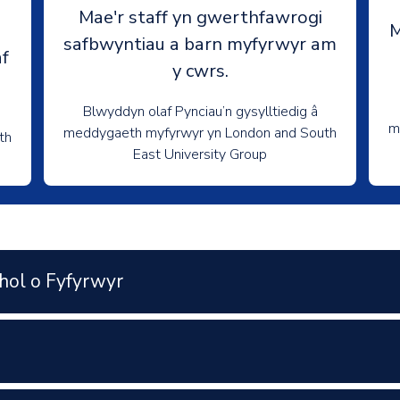
Mae'r staff yn gwerthfawrogi
M
safbwyntiau a barn myfyrwyr am
f
y cwrs.
Blwyddyn olaf Pynciau’n gysylltiedig â
m
meddygaeth myfyrwyr yn London and South
th
East University Group
hol o Fyfyrwyr