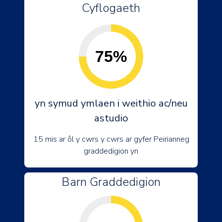
Cyflogaeth
75%
yn symud ymlaen i weithio ac/neu
astudio
15 mis ar ôl y cwrs y cwrs ar gyfer Peirianneg
graddedigion yn
Barn Graddedigion