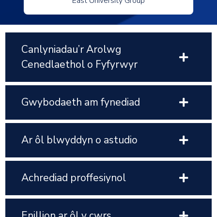
East University Group
Canlyniadau’r Arolwg
Cenedlaethol o Fyfyrwyr
Gwybodaeth am fynediad
Ar ôl blwyddyn o astudio
Achrediad proffesiynol
Enillion ar ôl y cwrs