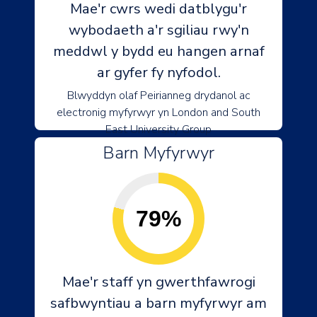
Mae'r cwrs wedi datblygu'r
wybodaeth a'r sgiliau rwy'n
meddwl y bydd eu hangen arnaf
ar gyfer fy nyfodol.
Blwyddyn olaf Peirianneg drydanol ac
electronig myfyrwyr yn London and South
East University Group
Barn Myfyrwyr
79%
Mae'r staff yn gwerthfawrogi
safbwyntiau a barn myfyrwyr am