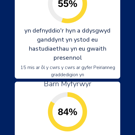
55%
yn defnyddio'r hyn a ddysgwyd
ganddynt yn ystod eu
hastudiaethau yn eu gwaith
presennol
15 mis ar ôl y cwrs y cwrs ar gyfer Peirianneg
graddedigion yn
Barn Myfyrwyr
84%