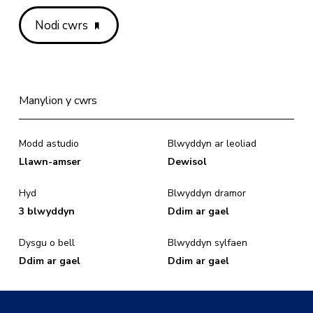
Nodi cwrs
Manylion y cwrs
Modd astudio
Blwyddyn ar leoliad
Llawn-amser
Dewisol
Hyd
Blwyddyn dramor
3 blwyddyn
Ddim ar gael
Dysgu o bell
Blwyddyn sylfaen
Ddim ar gael
Ddim ar gael