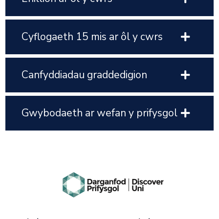
Cyflogaeth 15 mis ar ôl y cwrs
Canfyddiadau graddedigion
Gwybodaeth ar wefan y prifysgol