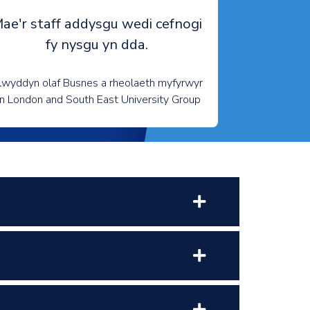
ae'r staff addysgu wedi cefnogi
fy nysgu yn dda.
lwyddyn olaf Busnes a rheolaeth myfyrwyr
n London and South East University Group