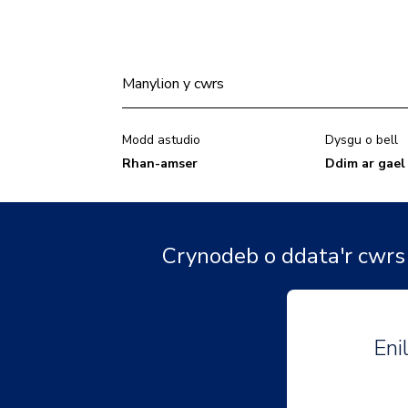
Manylion y cwrs
Modd astudio
Dysgu o bell
Rhan-amser
Ddim ar gael
Crynodeb o ddata'r cwrs
Enil