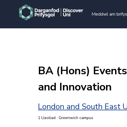
Meddwl am brify
BA (Hons) Event
and Innovation
London and South East U
1 Lleoliad : Greenwich campus