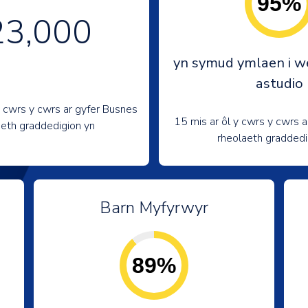
95%
23,000
yn symud ymlaen i we
astudio
y cwrs y cwrs ar gyfer Busnes
15 mis ar ôl y cwrs y cwrs a
aeth graddedigion yn
rheolaeth graddedi
Barn Myfyrwyr
89%