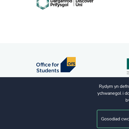
Rydym yn defny
ychwanegol i dd
b
© Hawlfraint 2020. Cedwir Pob Hawl
Gosodiad cwc