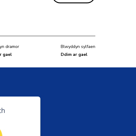
yn dramor
Blwyddyn sylfaen
r gael
Ddim ar gael
th