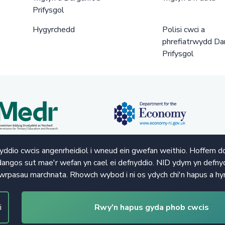
Prifysgol
Hygyrchedd
Polisi cwci a
phrefiatrwydd Da
Prifysgol
ddio cwcis angenrheidiol i wneud ein gwefan weithio. Hoffem d
angos sut mae'r wefan yn cael ei defnyddio. NID ydym yn defnyd
wrpasau marchnata. Rhowch wybod i ni os ydych chi'n hapus a hy
i
Rwy'n hapus gyda phob cwcis