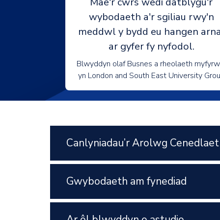
Mae'r cwrs wedi datblygu'r
wybodaeth a'r sgiliau rwy'n
meddwl y bydd eu hangen arna
ar gyfer fy nyfodol.
Blwyddyn olaf Busnes a rheolaeth myfyrw
yn London and South East University Gro
Canlyniadau’r Arolwg Cenedlaet
Gwybodaeth am fynediad
Ar ôl blwyddyn o astudio