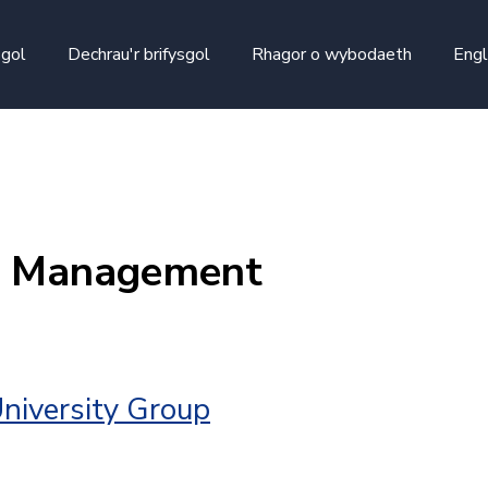
skip to main content
sgol
Dechrau'r brifysgol
Rhagor o wybodaeth
Engl
s Management
niversity Group