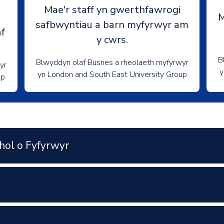
Mae'r staff yn gwerthfawrogi
M
safbwyntiau a barn myfyrwyr am
f
y cwrs.
B
Blwyddyn olaf Busnes a rheolaeth myfyrwyr
yr
y
yn London and South East University Group
up
hol o Fyfyrwyr