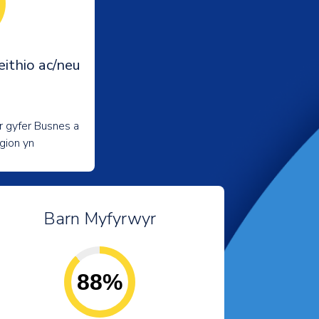
ithio ac/neu
r gyfer Busnes a
gion yn
Barn Myfyrwyr
88%