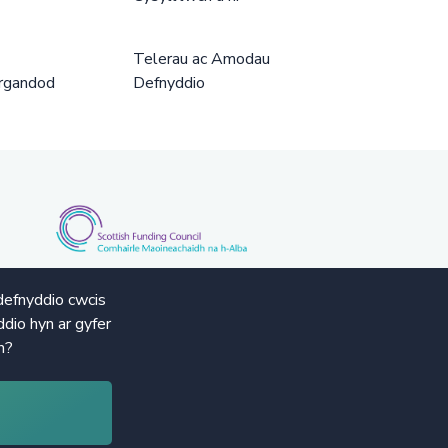
Telerau ac Amodau
rgandod
Defnyddio
defnyddio cwcis
dio hyn ar gyfer
n?