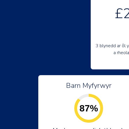
£
3 blynedd ar ôl 
a rheol
Barn Myfyrwyr
87%