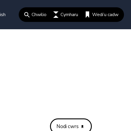
ish
Chwilio
Cymharu
Wedi’u cadw
Nodi cwrs