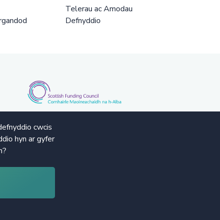
Telerau ac Amodau
rgandod
Defnyddio
defnyddio cwcis
dio hyn ar gyfer
n?