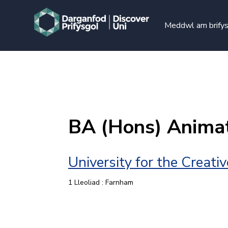
Meddwl am brify
BA (Hons) Anima
University for the Creati
1 Lleoliad : Farnham