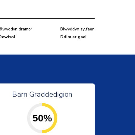
Blwyddyn dramor
Blwyddyn sylfaen
Dewisol
Ddim ar gael
Barn Graddedigion
50%