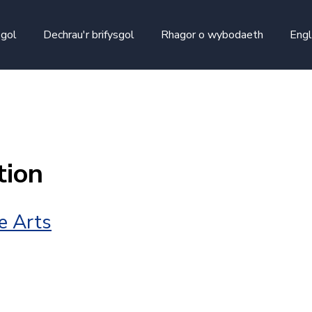
skip to main content
sgol
Dechrau'r brifysgol
Rhagor o wybodaeth
Engl
tion
ve Arts