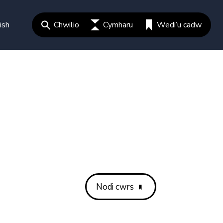
ish
Chwilio
Cymharu
Wedi’u cadw
Nodi cwrs