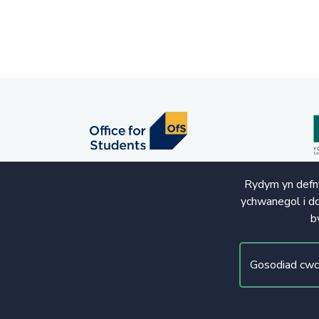
Rydym yn defny
ychwanegol i dd
b
© Hawlfraint 2020. Cedwir Pob Hawl
Gosodiad cwc