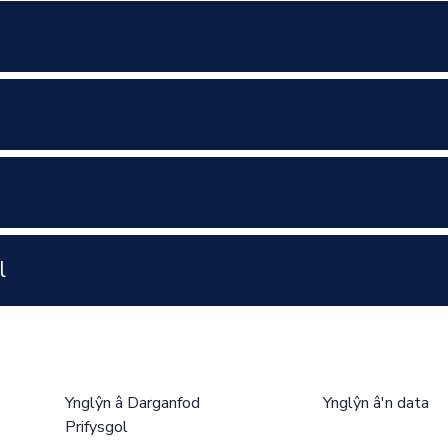
l
Ynglŷn â Darganfod
Ynglŷn â'n data
Prifysgol