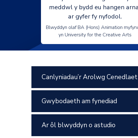
meddwl y bydd eu hangen arna
ar gyfer fy nyfodol.
Blwyddyn olaf BA (Hons) Animation myfyr
yn University for the Creative Arts
Canlyniadau’r Arolwg Cenedlaet
Gwybodaeth am fynediad
Ar ôl blwyddyn o astudio