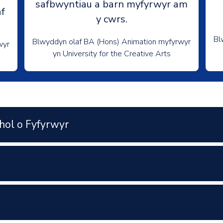
safbwyntiau a barn myfyrwyr am
f
y cwrs.
Bl
Blwyddyn olaf BA (Hons) Animation myfyrwyr
wyr
yn University for the Creative Arts
hol o Fyfyrwyr