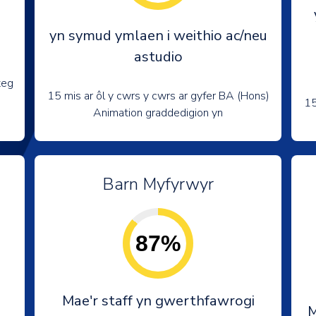
yn symud ymlaen i weithio ac/neu
astudio
teg
15 mis ar ôl y cwrs y cwrs ar gyfer BA (Hons)
15
Animation graddedigion yn
Barn Myfyrwyr
87%
Mae'r staff yn gwerthfawrogi
M