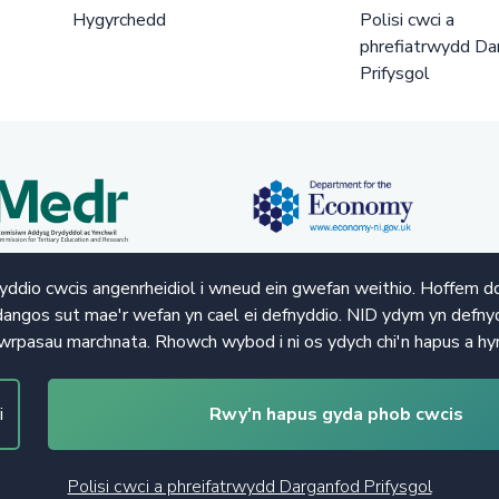
Hygyrchedd
Polisi cwci a
phrefiatrwydd Da
Prifysgol
ddio cwcis angenrheidiol i wneud ein gwefan weithio. Hoffem d
angos sut mae'r wefan yn cael ei defnyddio. NID ydym yn defnyd
wrpasau marchnata. Rhowch wybod i ni os ydych chi'n hapus a hy
i
Rwy'n hapus gyda phob cwcis
Polisi cwci a phreifatrwydd Darganfod Prifysgol