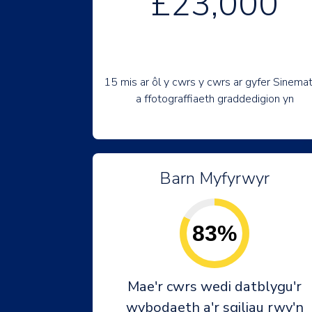
£23,000
15 mis ar ôl y cwrs y cwrs ar gyfer Sinema
a ffotograffiaeth graddedigion yn
Barn Myfyrwyr
83%
Mae'r cwrs wedi datblygu'r
wybodaeth a'r sgiliau rwy'n