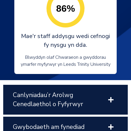
86%
Mae'r staff addysgu wedi cefnogi
fy nysgu yn dda.
Blwyddyn olaf Chwaraeon a gwyddorau
ymarfer myfyrwyr yn Leeds Trinity University
Canlyniadau’r Arolwg
Cenedlaethol o Fyfyrwyr
Gwybodaeth am fynediad