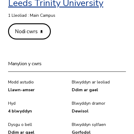
Leeds Trinity University
1 Lleoliad : Main Campus
Nodi cwrs
Manylion y cwrs
Modd astudio
Blwyddyn ar leoliad
Llawn-amser
Ddim ar gael
Hyd
Blwyddyn dramor
4 blwyddyn
Dewisol
Dysgu o bell
Blwyddyn sylfaen
Ddim ar gael
Gorfodol