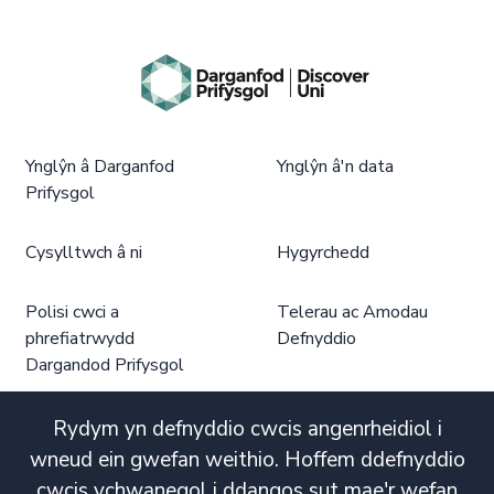
Ynglŷn â Darganfod
Ynglŷn â'n data
Prifysgol
Cysylltwch â ni
Hygyrchedd
Polisi cwci a
Telerau ac Amodau
phrefiatrwydd
Defnyddio
Dargandod Prifysgol
Rydym yn defnyddio cwcis angenrheidiol i
wneud ein gwefan weithio. Hoffem ddefnyddio
cwcis ychwanegol i ddangos sut mae'r wefan