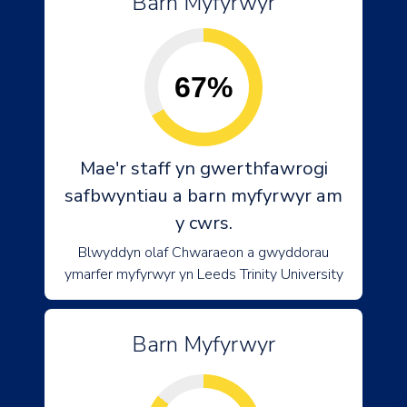
Barn Myfyrwyr
67%
Mae'r staff yn gwerthfawrogi
safbwyntiau a barn myfyrwyr am
y cwrs.
Blwyddyn olaf Chwaraeon a gwyddorau
ymarfer myfyrwyr yn Leeds Trinity University
Barn Myfyrwyr