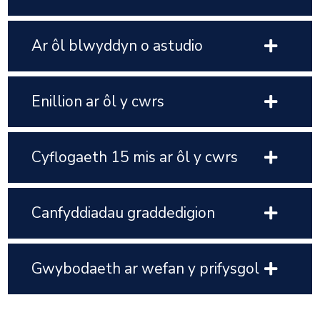
Ar ôl blwyddyn o astudio
Enillion ar ôl y cwrs
Cyflogaeth 15 mis ar ôl y cwrs
Canfyddiadau graddedigion
Gwybodaeth ar wefan y prifysgol