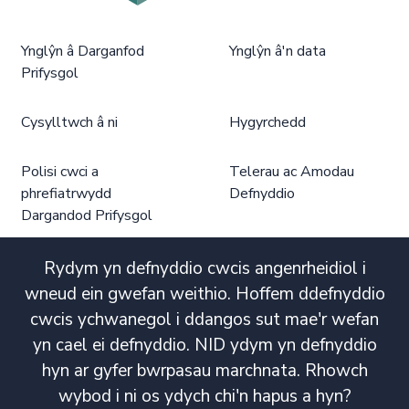
Ynglŷn â Darganfod
Ynglŷn â'n data
Prifysgol
Cysylltwch â ni
Hygyrchedd
Polisi cwci a
Telerau ac Amodau
phrefiatrwydd
Defnyddio
Dargandod Prifysgol
Rydym yn defnyddio cwcis angenrheidiol i
wneud ein gwefan weithio. Hoffem ddefnyddio
cwcis ychwanegol i ddangos sut mae'r wefan
yn cael ei defnyddio. NID ydym yn defnyddio
hyn ar gyfer bwrpasau marchnata. Rhowch
wybod i ni os ydych chi'n hapus a hyn?