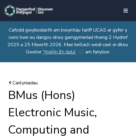
skip to main content
Cafodd gwybodaeth am bwyntiau tariff UCAS ar gyfer y
cwrs hwn eu dangos drwy gamgymeriad rhwng 2 Hydref
2025 a 25 Mawrth 2026. Mae bellach wedi cael ei dileu.
Gweler
'Ynglŷn â'n data'
am fanylion.
BMus (Hons)
Electronic Music,
Computing and