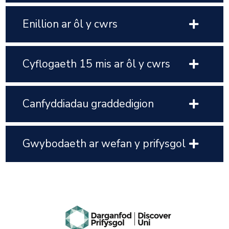
Enillion ar ôl y cwrs
Cyflogaeth 15 mis ar ôl y cwrs
Canfyddiadau graddedigion
Gwybodaeth ar wefan y prifysgol