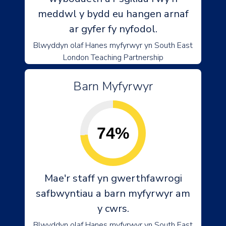
meddwl y bydd eu hangen arnaf
ar gyfer fy nyfodol.
Blwyddyn olaf Hanes myfyrwyr yn South East
London Teaching Partnership
Barn Myfyrwyr
74%
Mae'r staff yn gwerthfawrogi
safbwyntiau a barn myfyrwyr am
y cwrs.
Blwyddyn olaf Hanes myfyrwyr yn South East