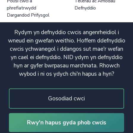
Polisi cwci a
Telerau ac Amodau
phrefiatrwydd
Defnyddio
Dargandod Prifysgol
Rydym yn defnyddio cwcis angenrheidiol i
wneud ein gwefan weithio. Hoffem ddefnyddio
cwcis ychwanegol i ddangos sut mae'r wefan
yn cael ei defnyddio. NID ydym yn defnyddio
hyn ar gyfer bwrpasau marchnata. Rhowch
wybod i ni os ydych chi'n hapus a hyn?
Gosodiad cwci
Rwy'n hapus gyda phob cwcis
© Hawlfraint 2020. Cedwir Pob Hawl