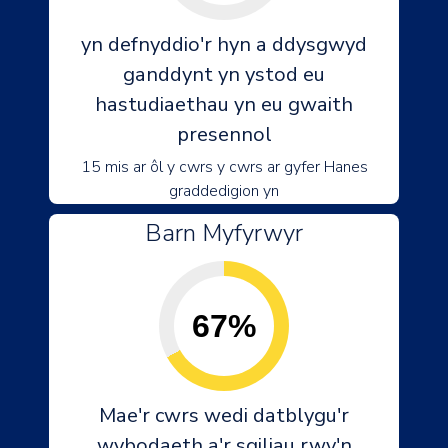
yn defnyddio'r hyn a ddysgwyd
ganddynt yn ystod eu
hastudiaethau yn eu gwaith
presennol
15 mis ar ôl y cwrs y cwrs ar gyfer Hanes
graddedigion yn
Barn Myfyrwyr
67%
Mae'r cwrs wedi datblygu'r
wybodaeth a'r sgiliau rwy'n