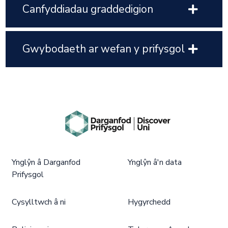
Canfyddiadau graddedigion
Gwybodaeth ar wefan y prifysgol
Ynglŷn â Darganfod
Ynglŷn â'n data
Prifysgol
Cysylltwch â ni
Hygyrchedd