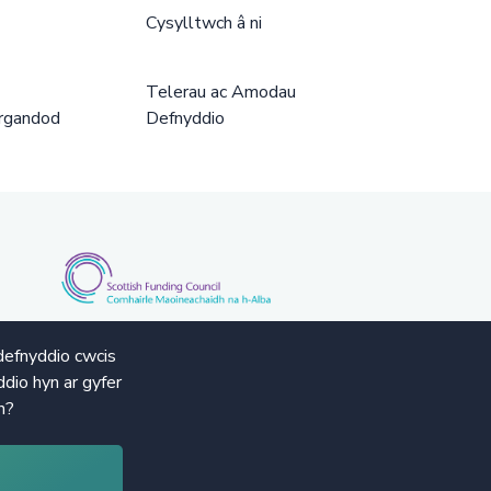
Cysylltwch â ni
Telerau ac Amodau
rgandod
Defnyddio
defnyddio cwcis
dio hyn ar gyfer
n?