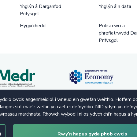
Ynglŷn â Darganfod
Ynglŷn â'n data
Prifysgol
Hygyrchedd
Polisi cwci a
phrefiatrwydd Da
Prifysgol
ddio cwcis angenrheidiol i wneud ein gwefan weithio. Hoffem d
angos sut mae'r wefan yn cael ei defnyddio. NID ydym yn defnyd
wrpasau marchnata. Rhowch wybod i ni os ydych chi'n hapus a hy
i
Rwy'n hapus gyda phob cwcis