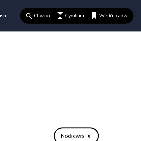
ish
Chwilio
Cymharu
Wedi’u cadw
Nodi cwrs