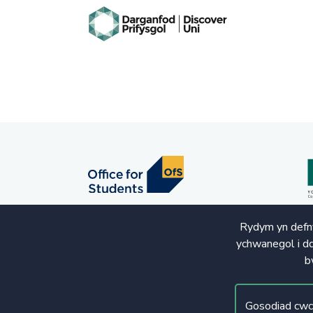
Rydym yn defny
ychwanegol i dd
b
© Hawlfraint 2020. Cedwir Pob Hawl
Gosodiad cwc