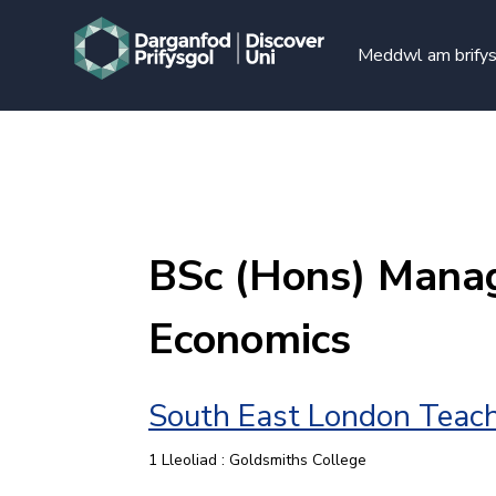
Meddwl am brify
BSc (Hons) Mana
Economics
South East London Teach
1 Lleoliad : Goldsmiths College