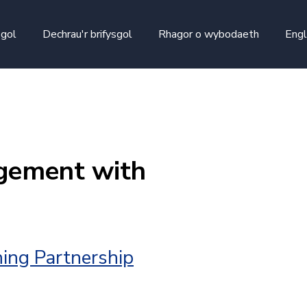
skip to main content
sgol
Dechrau'r brifysgol
Rhagor o wybodaeth
Engl
gement with
ing Partnership