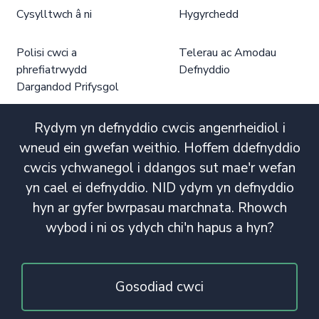
Cysylltwch â ni
Hygyrchedd
Polisi cwci a
Telerau ac Amodau
phrefiatrwydd
Defnyddio
Dargandod Prifysgol
Rydym yn defnyddio cwcis angenrheidiol i
wneud ein gwefan weithio. Hoffem ddefnyddio
cwcis ychwanegol i ddangos sut mae'r wefan
yn cael ei defnyddio. NID ydym yn defnyddio
hyn ar gyfer bwrpasau marchnata. Rhowch
wybod i ni os ydych chi'n hapus a hyn?
Gosodiad cwci