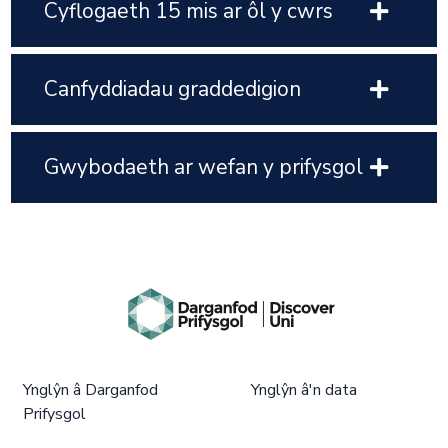
Cyflogaeth 15 mis ar ôl y cwrs
Canfyddiadau graddedigion
Gwybodaeth ar wefan y prifysgol
Ynglŷn â Darganfod
Ynglŷn â'n data
Prifysgol