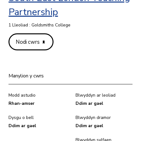
Partnership
1 Lleoliad : Goldsmiths College
Nodi cwrs
Manylion y cwrs
Modd astudio
Blwyddyn ar leoliad
Rhan-amser
Ddim ar gael
Dysgu o bell
Blwyddyn dramor
Ddim ar gael
Ddim ar gael
Blwyddyn sylfaen