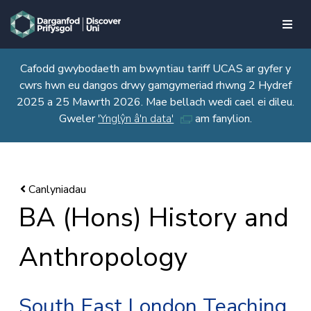
skip to main content
Cafodd gwybodaeth am bwyntiau tariff UCAS ar gyfer y
cwrs hwn eu dangos drwy gamgymeriad rhwng 2 Hydref
2025 a 25 Mawrth 2026. Mae bellach wedi cael ei dileu.
Gweler
'Ynglŷn â'n data'
am fanylion.
BA (Hons) History and
Anthropology
South East London Teaching