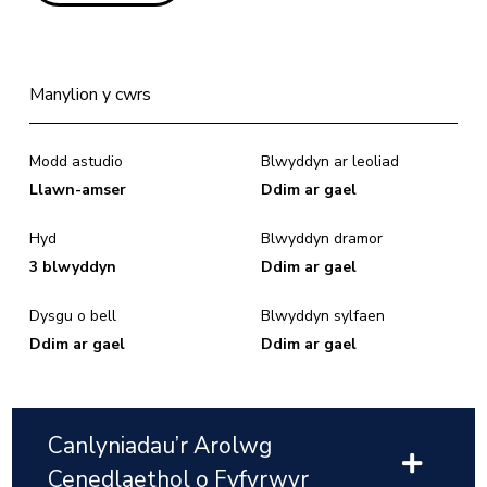
Manylion y cwrs
Modd astudio
Blwyddyn ar leoliad
Llawn-amser
Ddim ar gael
Hyd
Blwyddyn dramor
3 blwyddyn
Ddim ar gael
Dysgu o bell
Blwyddyn sylfaen
Ddim ar gael
Ddim ar gael
Canlyniadau’r Arolwg
Cenedlaethol o Fyfyrwyr