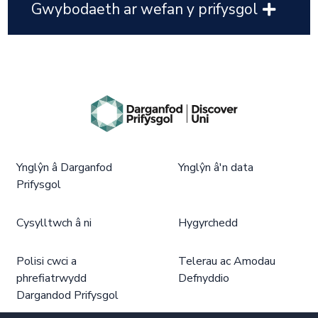
Gwybodaeth ar wefan y prifysgol
Ynglŷn â Darganfod
Ynglŷn â'n data
Prifysgol
Cysylltwch â ni
Hygyrchedd
Polisi cwci a
Telerau ac Amodau
phrefiatrwydd
Defnyddio
Dargandod Prifysgol