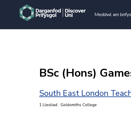
Meddwl am brify
BSc (Hons) Game
South East London Teach
1 Lleoliad : Goldsmiths College