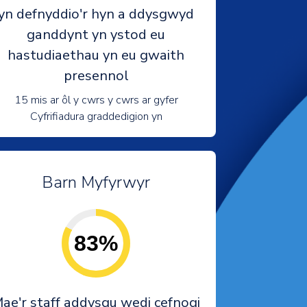
yn defnyddio'r hyn a ddysgwyd
ganddynt yn ystod eu
hastudiaethau yn eu gwaith
presennol
15 mis ar ôl y cwrs y cwrs ar gyfer
Cyfrifiadura graddedigion yn
Barn Myfyrwyr
83%
ae'r staff addysgu wedi cefnogi