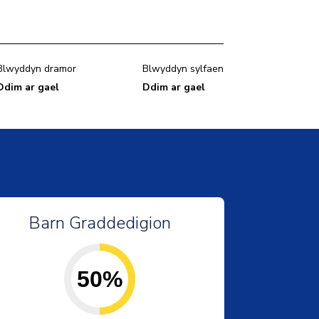
Blwyddyn dramor
Blwyddyn sylfaen
Ddim ar gael
Ddim ar gael
Barn Graddedigion
50%