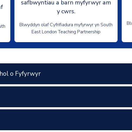
safbwyntiau a barn myfyrwyr am
f
y cwrs.
Bl
Blwyddyn olaf Cyfrifiadura myfyrwyr yn South
uth
East London Teaching Partnership
hol o Fyfyrwyr