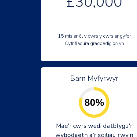
£30,000
15 mis ar ôl y cwrs y cwrs ar gyfer
Cyfrifiadura graddedigion yn
Barn Myfyrwyr
80%
Mae'r cwrs wedi datblygu'r
wybodaeth a'r sgiliau rwy'n