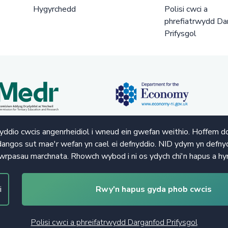
Hygyrchedd
Polisi cwci a
phrefiatrwydd Da
Prifysgol
ddio cwcis angenrheidiol i wneud ein gwefan weithio. Hoffem d
angos sut mae'r wefan yn cael ei defnyddio. NID ydym yn defnyd
wrpasau marchnata. Rhowch wybod i ni os ydych chi'n hapus a hy
i
Rwy'n hapus gyda phob cwcis
Polisi cwci a phreifatrwydd Darganfod Prifysgol