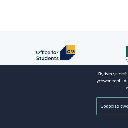
Rydym yn defny
ychwanegol i dd
b
© Hawlfraint 2020. Cedwir Pob Hawl
Gosodiad cwc