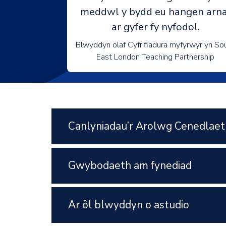
meddwl y bydd eu hangen arna
ar gyfer fy nyfodol.
Blwyddyn olaf Cyfrifiadura myfyrwyr yn So
East London Teaching Partnership
Canlyniadau’r Arolwg Cenedlaet
Gwybodaeth am fynediad
Ar ôl blwyddyn o astudio