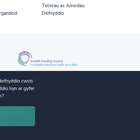
Telerau ac Amodau
rgandod
Defnyddio
defnyddio cwcis
dio hyn ar gyfer
n?