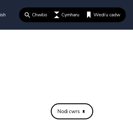
ish
Chwilio
Cymharu
Wedi’u cadw
Nodi cwrs