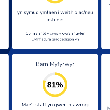
yn symud ymlaen i weithio ac/neu
astudio
15 mis ar ôl y cwrs y cwrs ar gyfer
Cyfrifiadura graddedigion yn
Barn Myfyrwyr
81%
Mae'r staff yn gwerthfawrogi
M