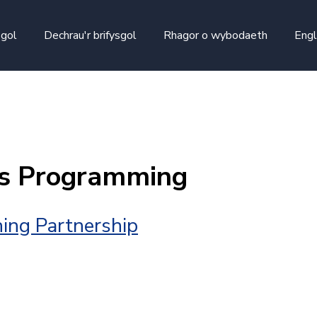
skip to main content
sgol
Dechrau'r brifysgol
Rhagor o wybodaeth
Engl
s Programming
ing Partnership