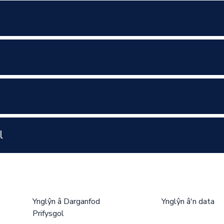
l
Ynglŷn â Darganfod
Ynglŷn â'n data
Prifysgol