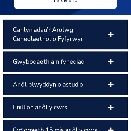
Partnership
Canlyniadau’r Arolwg
Cenedlaethol o Fyfyrwyr
Gwybodaeth am fynediad
Ar ôl blwyddyn o astudio
Enillion ar ôl y cwrs
Cyflogaeth 15 mis ar ôl y cwrs