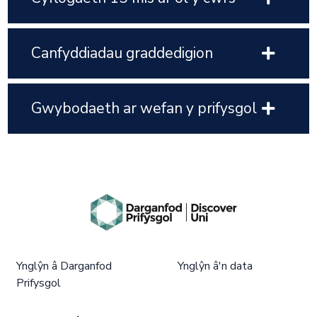
Canfyddiadau graddedigion
Gwybodaeth ar wefan y prifysgol
Ynglŷn â Darganfod
Ynglŷn â'n data
Prifysgol