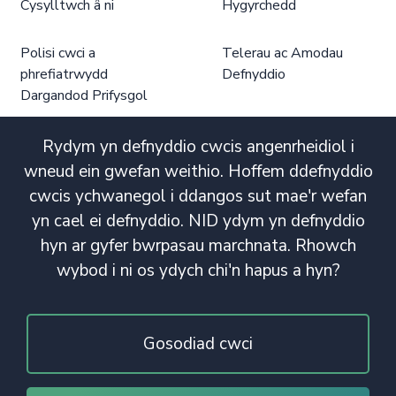
Cysylltwch â ni
Hygyrchedd
Polisi cwci a
Telerau ac Amodau
phrefiatrwydd
Defnyddio
Dargandod Prifysgol
Rydym yn defnyddio cwcis angenrheidiol i
wneud ein gwefan weithio. Hoffem ddefnyddio
cwcis ychwanegol i ddangos sut mae'r wefan
yn cael ei defnyddio. NID ydym yn defnyddio
hyn ar gyfer bwrpasau marchnata. Rhowch
wybod i ni os ydych chi'n hapus a hyn?
Gosodiad cwci