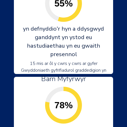
55%
yn defnyddio'r hyn a ddysgwyd
ganddynt yn ystod eu
hastudiaethau yn eu gwaith
presennol
15 mis ar ôl y cwrs y cwrs ar gyfer
Gwyddoniaeth gyfrifiadurol graddedigion yn
Barn Myfyrwyr
78%