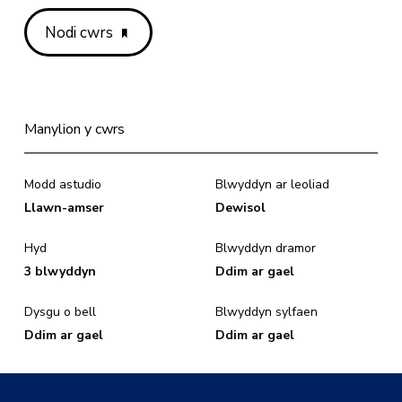
Nodi cwrs
Manylion y cwrs
Modd astudio
Blwyddyn ar leoliad
Llawn-amser
Dewisol
Hyd
Blwyddyn dramor
3 blwyddyn
Ddim ar gael
Dysgu o bell
Blwyddyn sylfaen
Ddim ar gael
Ddim ar gael