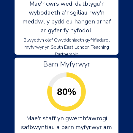
Mae'r cwrs wedi datblygu'r
wybodaeth a'r sgiliau rwy'n
meddwl y bydd eu hangen arnaf
ar gyfer fy nyfodol.
Blwyddyn olaf Gwyddoniaeth gyfrifiadurol
myfyrwyr yn South East London Teaching
Partnership
Barn Myfyrwyr
80%
Mae'r staff yn gwerthfawrogi
safbwyntiau a barn myfyrwyr am