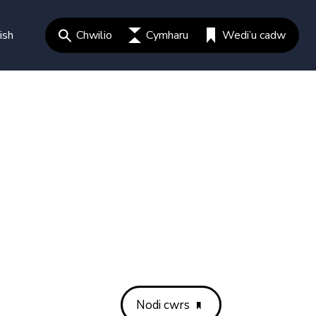
ish
Chwilio
Cymharu
Wedi’u cadw
Nodi cwrs