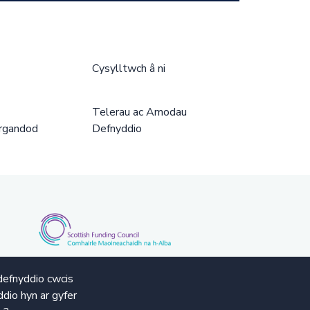
Cysylltwch â ni
Telerau ac Amodau
rgandod
Defnyddio
defnyddio cwcis
dio hyn ar gyfer