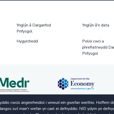
Ynglŷn â Darganfod
Ynglŷn â'n data
Prifysgol
Hygyrchedd
Polisi cwci a
phrefiatrwydd Da
Prifysgol
ddio cwcis angenrheidiol i wneud ein gwefan weithio. Hoffem d
angos sut mae'r wefan yn cael ei defnyddio. NID ydym yn defnyd