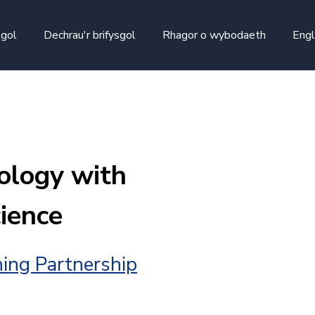
skip to main content
sgol
Dechrau'r brifysgol
Rhagor o wybodaeth
Engl
ology with
ience
ing Partnership