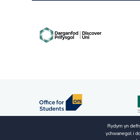
Rydym yn defny
ychwanegol i dd