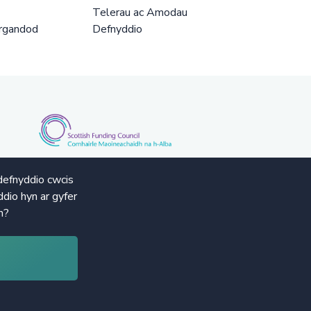
Telerau ac Amodau
rgandod
Defnyddio
defnyddio cwcis
dio hyn ar gyfer
n?