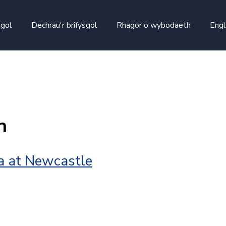
skip to main content
sgol
Dechrau'r brifysgol
Rhagor o wybodaeth
Engl
n
a at Newcastle