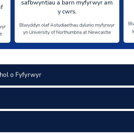
safbwyntiau a barn myfyrwyr am
f
y cwrs.
Bl
Blwyddyn olaf Astudiaethau dylunio myfyrwyr
wyr
yn University of Northumbria at Newcastle
e
hol o Fyfyrwyr