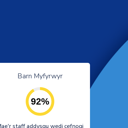
Barn Myfyrwyr
92%
ae'r staff addysgu wedi cefnogi