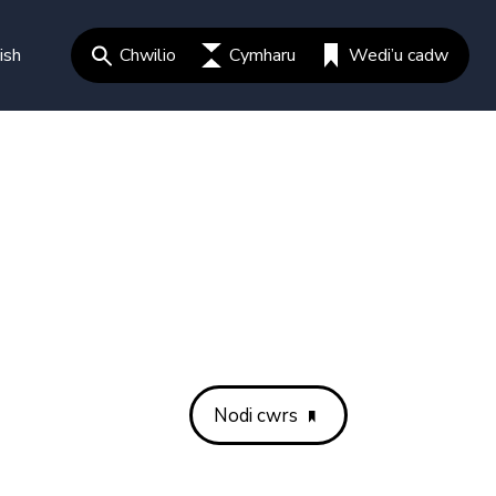
ish
Chwilio
Cymharu
Wedi’u cadw
Nodi cwrs