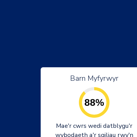
Barn Myfyrwyr
88%
Mae'r cwrs wedi datblygu'r
wybodaeth a'r sgiliau rwy'n