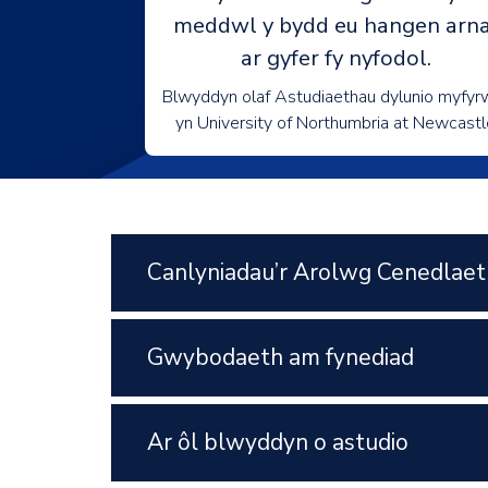
meddwl y bydd eu hangen arna
ar gyfer fy nyfodol.
Blwyddyn olaf Astudiaethau dylunio myfyr
yn University of Northumbria at Newcastl
Canlyniadau’r Arolwg Cenedlaet
Gwybodaeth am fynediad
Ar ôl blwyddyn o astudio