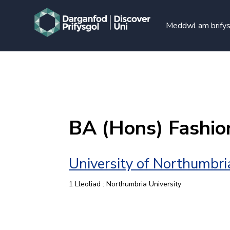
Meddwl am brify
BA (Hons) Fashio
University of Northumbri
1 Lleoliad : Northumbria University