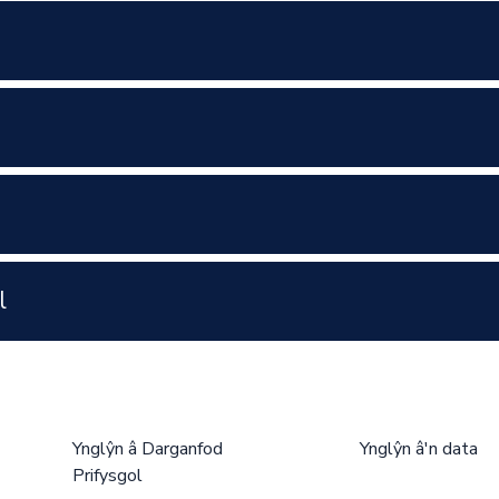
l
Ynglŷn â Darganfod
Ynglŷn â'n data
Prifysgol