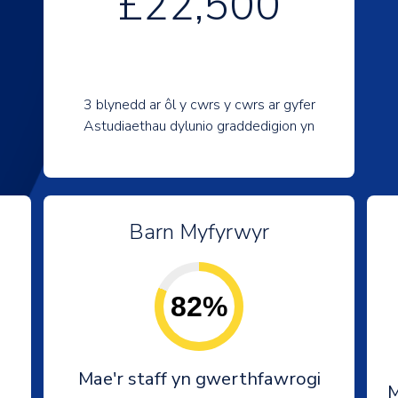
£22,500
3 blynedd ar ôl y cwrs y cwrs ar gyfer
Astudiaethau dylunio graddedigion yn
Barn Myfyrwyr
82%
Mae'r staff yn gwerthfawrogi
M