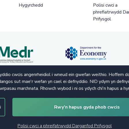
Hygyrchedd
Polisi cwci a
phrefiatrwydd Da
Prifysgol
ddio cwcis angenrheidiol i wneud ein gwefan weithio. Hoffem d
angos sut mae'r wefan yn cael ei defnyddio. NID ydym yn defnyd
wrpasau marchnata. Rhowch wybod i ni os ydych chi'n hapus a hy
i
Rwy'n hapus gyda phob cwcis
Polisi cwci a phreifatrwydd Darganfod Prifysgol