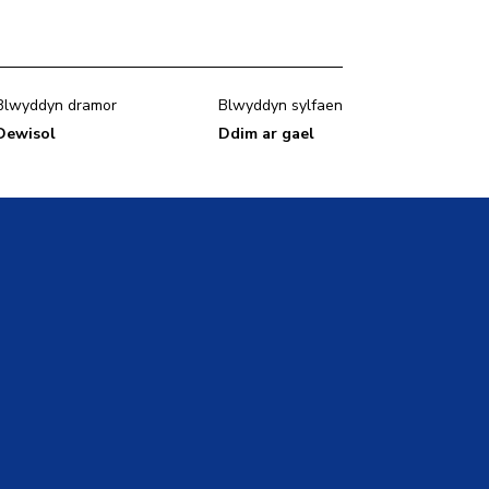
Blwyddyn dramor
Blwyddyn sylfaen
Dewisol
Ddim ar gael