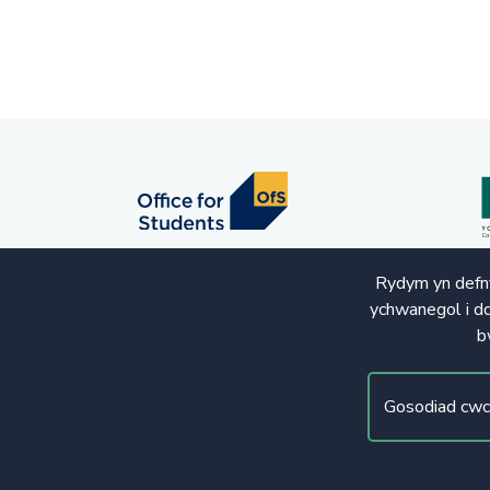
Rydym yn defny
ychwanegol i dd
b
© Hawlfraint 2020. Cedwir Pob Hawl
Gosodiad cwc