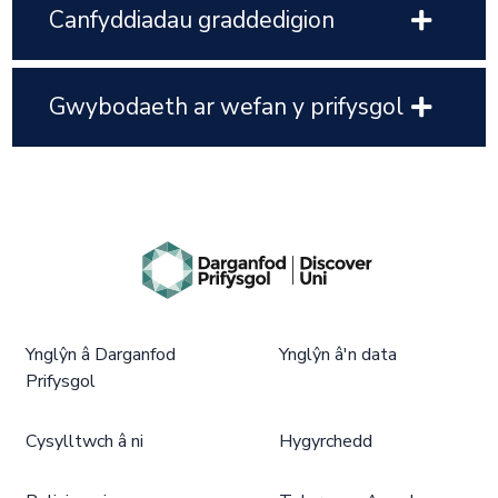
Canfyddiadau graddedigion
Gwybodaeth ar wefan y prifysgol
Ynglŷn â Darganfod
Ynglŷn â'n data
Prifysgol
Cysylltwch â ni
Hygyrchedd