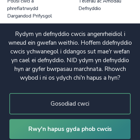
Polisi cwci a
Telerau ac Amodau
phrefiatrwydd
Defnyddio
Dargandod Prifysgol
Rydym yn defnyddio cwcis angenrheidiol i
wneud ein gwefan weithio. Hoffem ddefnyddio
cwcis ychwanegol i ddangos sut mae'r wefan
yn cael ei defnyddio. NID ydym yn defnyddio
hyn ar gyfer bwrpasau marchnata. Rhowch
wybod i ni os ydych chi'n hapus a hyn?
Gosodiad cwci
Rwy'n hapus gyda phob cwcis
© Hawlfraint 2020. Cedwir Pob Hawl