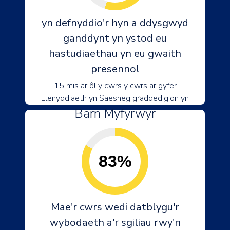
yn defnyddio'r hyn a ddysgwyd
ganddynt yn ystod eu
hastudiaethau yn eu gwaith
presennol
15 mis ar ôl y cwrs y cwrs ar gyfer
Llenyddiaeth yn Saesneg graddedigion yn
Barn Myfyrwyr
83%
Mae'r cwrs wedi datblygu'r
wybodaeth a'r sgiliau rwy'n