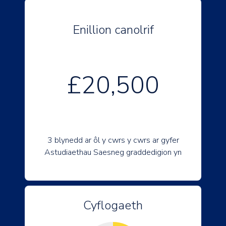
Enillion canolrif
£20,500
3 blynedd ar ôl y cwrs y cwrs ar gyfer
Astudiaethau Saesneg graddedigion yn
Cyflogaeth