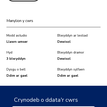
Manylion y cwrs
Modd astudio
Blwyddyn ar leoliad
Llawn-amser
Dewisol
Hyd
Blwyddyn dramor
3 blwyddyn
Dewisol
Dysgu o bell
Blwyddyn sylfaen
Ddim ar gael
Ddim ar gael
Crynodeb o ddata'r cwrs