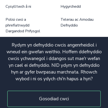
Cysylltwch â ni
Hygyrchedd
Polisi cwci a
Telerau ac Amodau
phrefiatrwydd
Defnyddio
Dargandod Prifysgol
Rydym yn defnyddio cwcis angenrheidiol i
wneud ein gwefan weithio. Hoffem ddefnyddio
cwcis ychwanegol i ddangos sut mae'r wefan
yn cael ei defnyddio. NID ydym yn defnyddio
hyn ar gyfer bwrpasau marchnata. Rhowch
wybod i ni os ydych chi'n hapus a hyn?
Gosodiad cwci