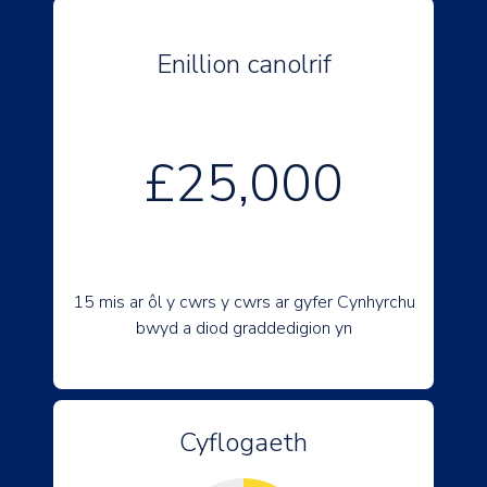
Enillion canolrif
£25,000
15 mis ar ôl y cwrs y cwrs ar gyfer Cynhyrchu
bwyd a diod graddedigion yn
Cyflogaeth