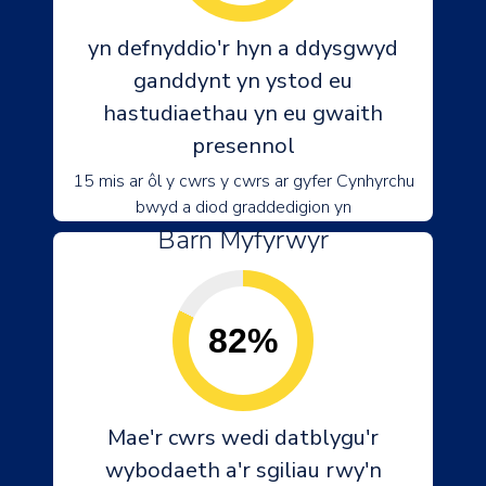
yn defnyddio'r hyn a ddysgwyd
ganddynt yn ystod eu
hastudiaethau yn eu gwaith
presennol
15 mis ar ôl y cwrs y cwrs ar gyfer Cynhyrchu
bwyd a diod graddedigion yn
Barn Myfyrwyr
82%
Mae'r cwrs wedi datblygu'r
wybodaeth a'r sgiliau rwy'n