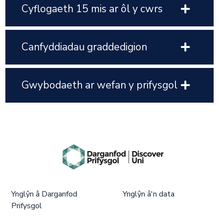
Cyflogaeth 15 mis ar ôl y cwrs
Canfyddiadau graddedigion
Gwybodaeth ar wefan y prifysgol
Ynglŷn â Darganfod
Ynglŷn â'n data
Prifysgol