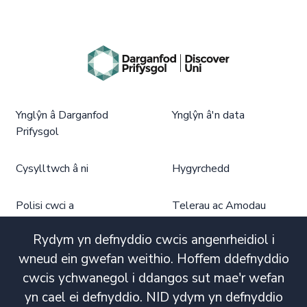
Ynglŷn â Darganfod
Ynglŷn â'n data
Prifysgol
Cysylltwch â ni
Hygyrchedd
Polisi cwci a
Telerau ac Amodau
phrefiatrwydd
Defnyddio
Dargandod Prifysgol
Rydym yn defnyddio cwcis angenrheidiol i
wneud ein gwefan weithio. Hoffem ddefnyddio
cwcis ychwanegol i ddangos sut mae'r wefan
yn cael ei defnyddio. NID ydym yn defnyddio