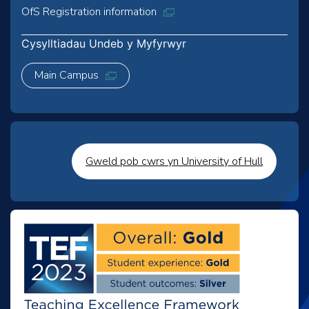
OfS Registration information
Cysylltiadau Undeb y Myfyrwyr
Main Campus
Gweld pob cwrs yn University of Hull