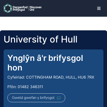
skip to main content
University of Hull
Ynglŷn â'r brifysgol
hon
Cyfeiriad: COTTINGHAM ROAD, HULL, HU6 7RX
Ffôn: 01482 346311
Gweld gwefan y brifysgol