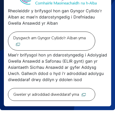
Rheoleiddir y brifysgol hon gan Gyngor Cyllido'r
Alban ac mae'n ddarostyngedig i Drefniadau
Gwella Ansawdd yr Alban
Dysgwch am Gyngor Cyllido'r Alban yma
Mae'r brifysgol hon yn ddarostyngedig i Adolygiad
Gwella Ansawdd a Safonau (ELIR gynt) gan yr
Asiantaeth Sicrhau Ansawdd ar gyfer Addysg
Uwch. Gallwch ddod o hyd i'r adroddiad adolygu
diweddaraf drwy ddilyn y ddolen isod
Gweler yr adroddiad diweddaraf yma