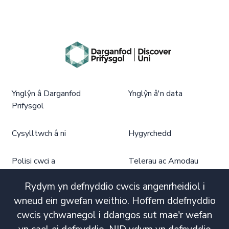
Ynglŷn â Darganfod
Ynglŷn â'n data
Prifysgol
Cysylltwch â ni
Hygyrchedd
Polisi cwci a
Telerau ac Amodau
phrefiatrwydd
Defnyddio
Dargandod Prifysgol
Rydym yn defnyddio cwcis angenrheidiol i
wneud ein gwefan weithio. Hoffem ddefnyddio
cwcis ychwanegol i ddangos sut mae'r wefan