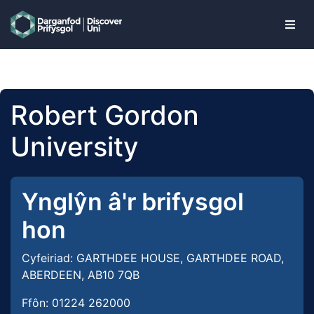
skip to main content
Robert Gordon
University
Ynglŷn â'r brifysgol
hon
Cyfeiriad: GARTHDEE HOUSE, GARTHDEE ROAD,
ABERDEEN, AB10 7QB
Ffôn: 01224 262000