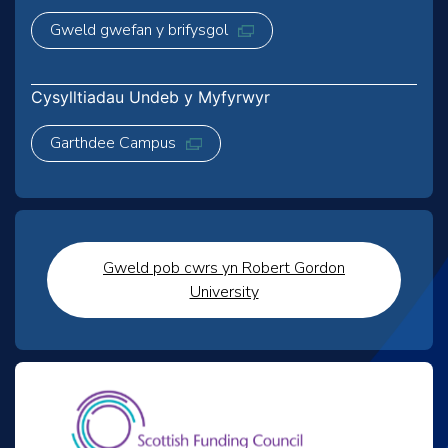
Gweld gwefan y brifysgol
Cysylltiadau Undeb y Myfyrwyr
Garthdee Campus
Gweld pob cwrs yn Robert Gordon
University