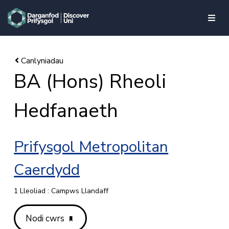
skip to main content
BA (Hons) Rheoli
Hedfanaeth
Prifysgol Metropolitan
Caerdydd
1 Lleoliad : Campws Llandaff
Nodi cwrs