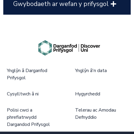
Gwybodaeth ar wefan y prifysgol
Ynglŷn â Darganfod
Ynglŷn â'n data
Prifysgol
Cysylltwch â ni
Hygyrchedd
Polisi cwci a
Telerau ac Amodau
phrefiatrwydd
Defnyddio
Dargandod Prifysgol