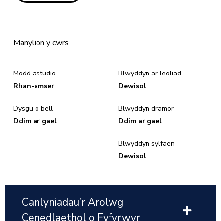
Manylion y cwrs
Modd astudio
Blwyddyn ar leoliad
Rhan-amser
Dewisol
Dysgu o bell
Blwyddyn dramor
Ddim ar gael
Ddim ar gael
Blwyddyn sylfaen
Dewisol
Canlyniadau’r Arolwg
Cenedlaethol o Fyfyrwyr