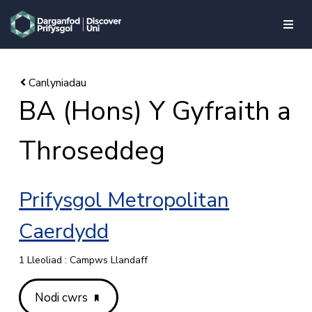
skip to main content
BA (Hons) Y Gyfraith a
Throseddeg
Prifysgol Metropolitan
Caerdydd
1 Lleoliad : Campws Llandaff
Nodi cwrs