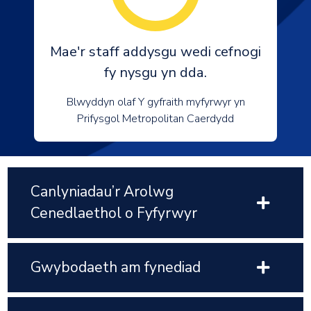
Mae'r staff addysgu wedi cefnogi
fy nysgu yn dda.
Blwyddyn olaf Y gyfraith myfyrwyr yn
Prifysgol Metropolitan Caerdydd
Canlyniadau’r Arolwg
Cenedlaethol o Fyfyrwyr
Gwybodaeth am fynediad