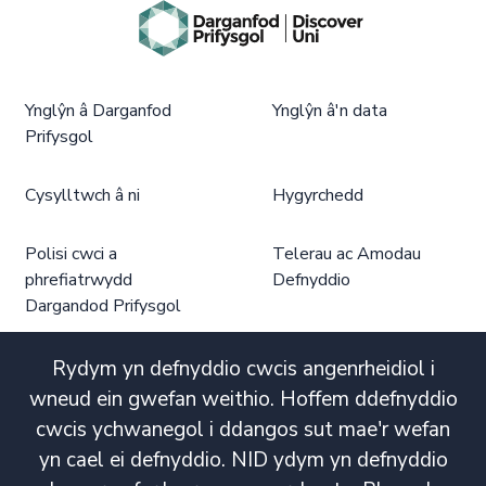
Ynglŷn â Darganfod
Ynglŷn â'n data
Prifysgol
Cysylltwch â ni
Hygyrchedd
Polisi cwci a
Telerau ac Amodau
phrefiatrwydd
Defnyddio
Dargandod Prifysgol
Rydym yn defnyddio cwcis angenrheidiol i
wneud ein gwefan weithio. Hoffem ddefnyddio
cwcis ychwanegol i ddangos sut mae'r wefan
yn cael ei defnyddio. NID ydym yn defnyddio