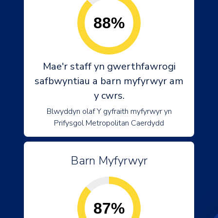
88%
Mae'r staff yn gwerthfawrogi
safbwyntiau a barn myfyrwyr am
y cwrs.
Blwyddyn olaf Y gyfraith myfyrwyr yn
Prifysgol Metropolitan Caerdydd
Barn Myfyrwyr
87%