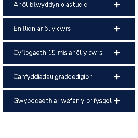
Ar ôl blwyddyn o astudio
Enillion ar ôl y cwrs
Cyflogaeth 15 mis ar ôl y cwrs
Canfyddiadau graddedigion
Gwybodaeth ar wefan y prifysgol