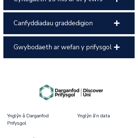
Canfyddiadau graddedigion
Gwybodaeth ar wefan y prifysgol
Ynglŷn â Darganfod
Ynglŷn â'n data
Prifysgol