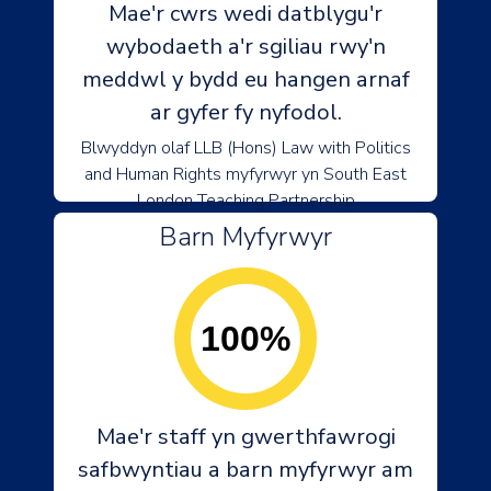
Mae'r cwrs wedi datblygu'r
wybodaeth a'r sgiliau rwy'n
meddwl y bydd eu hangen arnaf
ar gyfer fy nyfodol.
Blwyddyn olaf LLB (Hons) Law with Politics
and Human Rights myfyrwyr yn South East
London Teaching Partnership
Barn Myfyrwyr
100%
Mae'r staff yn gwerthfawrogi
safbwyntiau a barn myfyrwyr am