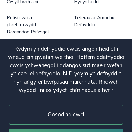
Cysylltwch â ni
Hygyrchedd
Polisi cwci a
Telerau ac Amodau
phrefiatrwydd
Defnyddio
Dargandod Prifysgol
Rydym yn defnyddio cwcis angenrheidiol i
wneud ein gwefan weithio. Hoffem ddefnyddio
cwcis ychwanegol i ddangos sut mae'r wefan
yn cael ei defnyddio. NID ydym yn defnyddio
hyn ar gyfer bwrpasau marchnata. Rhowch
wybod i ni os ydych chi'n hapus a hyn?
Gosodiad cwci