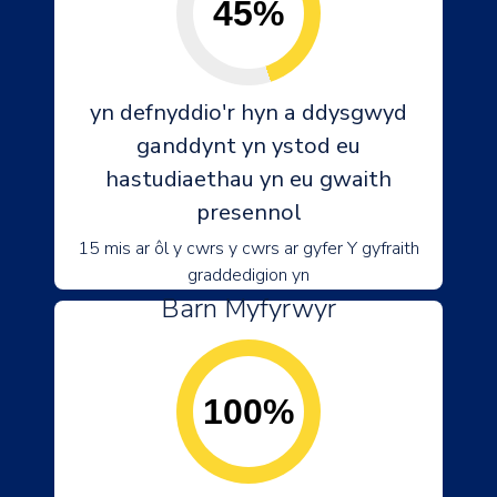
45%
yn defnyddio'r hyn a ddysgwyd
ganddynt yn ystod eu
hastudiaethau yn eu gwaith
presennol
15 mis ar ôl y cwrs y cwrs ar gyfer Y gyfraith
graddedigion yn
Barn Myfyrwyr
100%