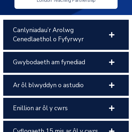
London Teaching Partnership
Canlyniadau’r Arolwg
Cenedlaethol o Fyfyrwyr
Gwybodaeth am fynediad
Ar ôl blwyddyn o astudio
Enillion ar ôl y cwrs
Cyflogaeth 15 mis ar ôl y cwrs