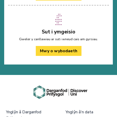
Sut i ymgeisio
Gweler y canllawiau ar sut i wneud cais am gyrsiau.
Mwy o wybodaeth
Ynglŷn â Darganfod
Ynglŷn â'n data