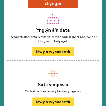
chyngor
Ynglŷn â'n data
Dysgwch am y data rydym yn ei gyhoeddi ar gyfer pob cwrs ar
Darganfod Prifysgol.
Mwy o wybodaeth
Sut i ymgeisio
Canfod canllawiau ar y broses ymgeisio.
Mwy o wybodaeth