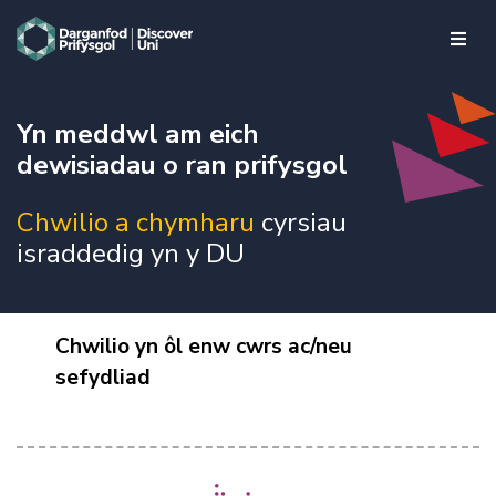
skip to main content
Yn meddwl am eich
dewisiadau o ran prifysgol
Chwilio a chymharu
cyrsiau
israddedig yn y DU
Chwilio yn ôl enw cwrs ac/neu
sefydliad