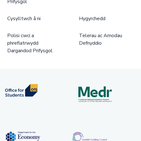
Prifysgol
Cysylltwch â ni
Hygyrchedd
Polisi cwci a
Telerau ac Amodau
phrefiatrwydd
Defnyddio
Dargandod Prifysgol