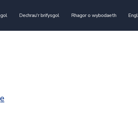
skip to main content
sgol
Dechrau'r brifysgol
Rhagor o wybodaeth
Engl
e