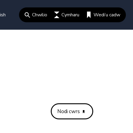
ish
Chwilio
Cymharu
Wedi’u cadw
Nodi cwrs