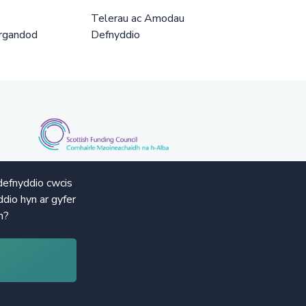
Telerau ac Amodau
rgandod
Defnyddio
defnyddio cwcis
dio hyn ar gyfer
n?