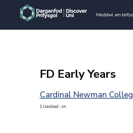
Meddwl am brify
FD Early Years
Cardinal Newman Colleg
1 Lleoliad : cn