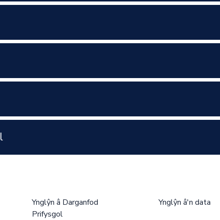
l
Ynglŷn â Darganfod
Ynglŷn â'n data
Prifysgol