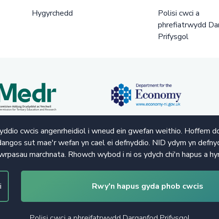
Hygyrchedd
Polisi cwci a
phrefiatrwydd Da
Prifysgol
ddio cwcis angenrheidiol i wneud ein gwefan weithio. Hoffem d
angos sut mae'r wefan yn cael ei defnyddio. NID ydym yn defnyd
wrpasau marchnata. Rhowch wybod i ni os ydych chi'n hapus a hy
i
Rwy'n hapus gyda phob cwcis
Polisi cwci a phreifatrwydd Darganfod Prifysgol