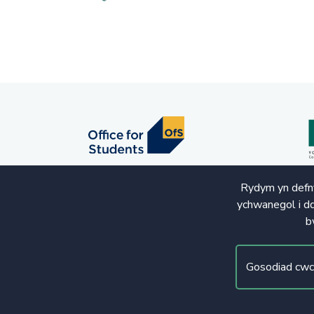
Rydym yn defny
ychwanegol i dd
b
© Hawlfraint 2020. Cedwir Pob Hawl
Gosodiad cwc