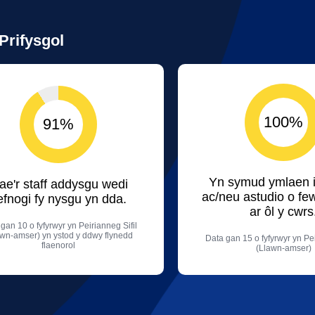
Prifysgol
100%
91%
Yn symud ymlaen i
ae'r staff addysgu wedi
ac/neu astudio o fe
efnogi fy nysgu yn dda.
ar ôl y cwrs
gan 10 o fyfyrwyr yn Peirianneg Sifil
awn-amser) yn ystod y ddwy flynedd
Data gan 15 o fyfyrwyr yn Pei
flaenorol
(Llawn-amser)