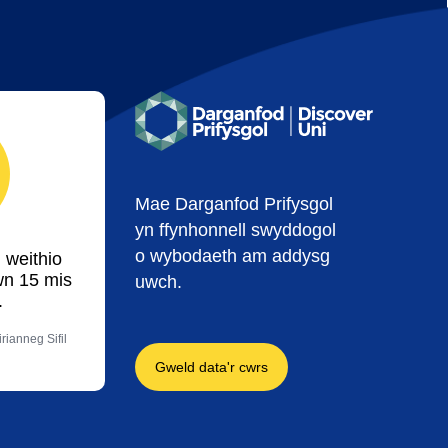
Mae Darganfod Prifysgol
yn ffynhonnell swyddogol
o wybodaeth am addysg
 weithio
wn 15 mis
uwch.
.
rianneg Sifil
Gweld data'r cwrs