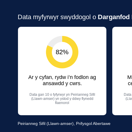
Data myfyrwyr swyddogol o
Darganfod 
82%
Ar y cyfan, rydw i’n fodlon ag
M
ansawdd y cwrs.
c
Data gan 10 o fyfyrwyr yn Peirianneg Sifil
Data 
(Llawn-amser) yn ystod y ddwy flynedd
(Ll
flaenorol
Peirianneg Sifil (Llawn-amser), Prifysgol Abertawe