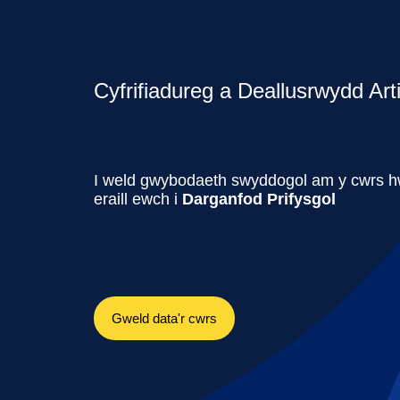
Cyfrifiadureg a Deallusrwydd Arti
I weld gwybodaeth swyddogol am y cwrs 
eraill ewch i
Darganfod Prifysgol
Gweld data'r cwrs