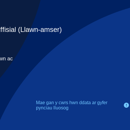
ffisial (Llawn-amser)
hwn ac
Mae gan y cwrs hwn ddata ar gyfer
pynciau lluosog