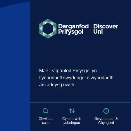
Mae Darganfod Prifysgol yn
ffynhonnell swyddogol o wybodaeth
am addysg uwch.
Chwiliad
Cymharwch
Gwybodaeth &
cwrs
ystadegau
Chyngord