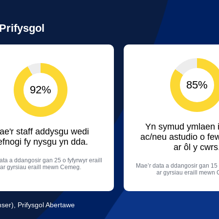
Prifysgol
85%
92%
Yn symud ymlaen i
ae'r staff addysgu wedi
ac/neu astudio o fe
efnogi fy nysgu yn dda.
ar ôl y cwrs
ata a ddangosir gan 25 o fyfyrwyr eraill
Mae’r data a ddangosir gan 15 o
ar gyrsiau eraill mewn Cemeg.
ar gyrsiau eraill mewn
r), Prifysgol Abertawe