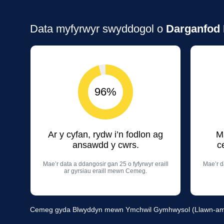
Data myfyrwyr swyddogol o
Darganfod 
96%
Ar y cyfan, rydw i’n fodlon ag
M
ansawdd y cwrs.
c
Mae’r data a ddangosir gan 25 o fyfyrwyr eraill
Mae’r d
ar gyrsiau eraill mewn Cemeg.
Cemeg gyda Blwyddyn mewn Ymchwil Gymhwysol (Llawn-amse