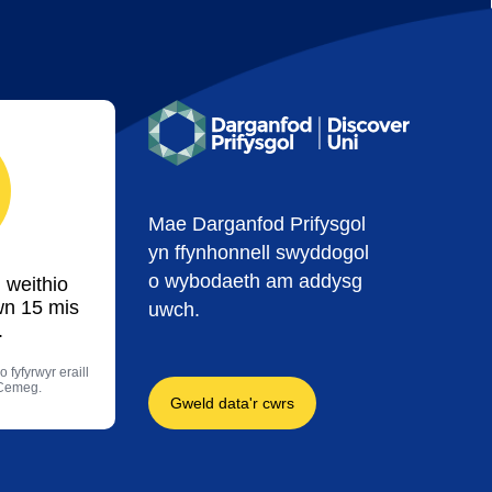
Mae Darganfod Prifysgol
yn ffynhonnell swyddogol
o wybodaeth am addysg
 weithio
wn 15 mis
uwch.
.
 fyfyrwyr eraill
 Cemeg.
Gweld data'r cwrs