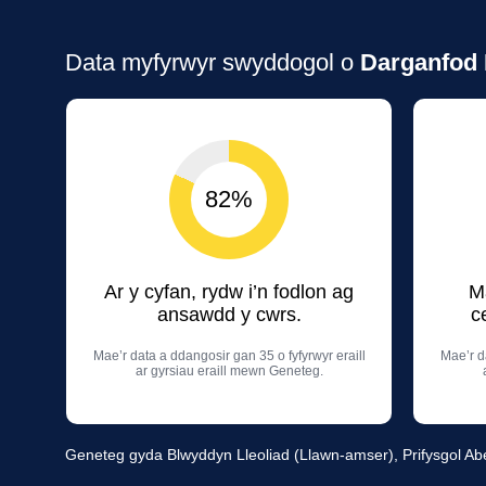
Data myfyrwyr swyddogol o
Darganfod 
82%
Ar y cyfan, rydw i’n fodlon ag
M
ansawdd y cwrs.
c
Mae’r data a ddangosir gan 35 o fyfyrwyr eraill
Mae’r d
ar gyrsiau eraill mewn Geneteg.
Geneteg gyda Blwyddyn Lleoliad (Llawn-amser), Prifysgol Ab