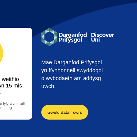
Mae Darganfod Prifysgol
yn ffynhonnell swyddogol
o wybodaeth am addysg
 weithio
wn 15 mis
uwch.
.
 fyfyrwyr eraill
Geneteg.
Gweld data'r cwrs