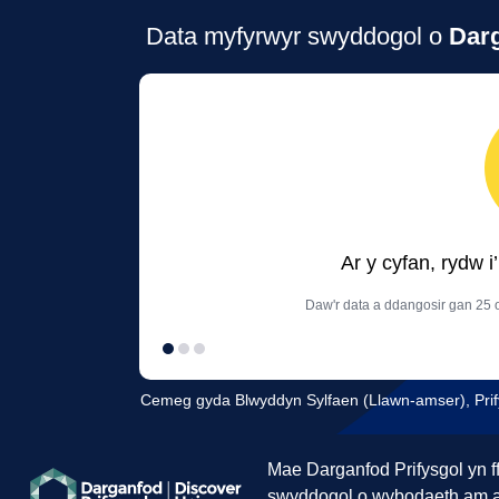
Data myfyrwyr swyddogol o
Darg
Ar y cyfan, rydw 
Daw'r data a ddangosir gan 25 o
Cemeg gyda Blwyddyn Sylfaen (Llawn-amser), Prif
Mae Darganfod Prifysgol yn f
swyddogol o wybodaeth am 