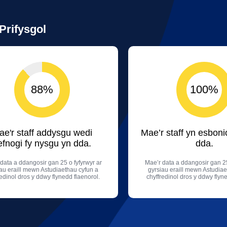
Prifysgol
88%
100%
ae'r staff addysgu wedi
Mae’r staff yn esboni
efnogi fy nysgu yn dda.
dda.
data a ddangosir gan 25 o fyfyrwyr ar
Mae’r data a ddangosir gan 25
au eraill mewn Astudiaethau cyfun a
gyrsiau eraill mewn Astudiae
redinol dros y ddwy flynedd flaenorol.
chyffredinol dros y ddwy flyn