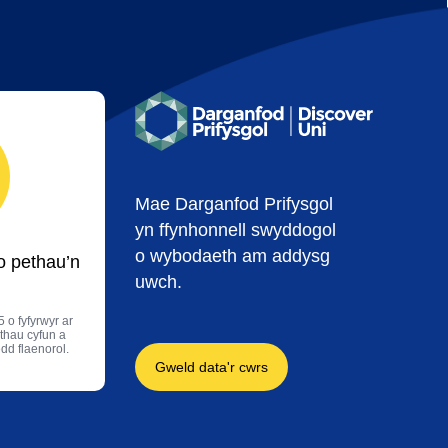
Mae Darganfod Prifysgol
yn ffynhonnell swyddogol
o wybodaeth am addysg
o pethau’n
uwch.
 o fyfyrwyr ar
thau cyfun a
edd flaenorol.
Gweld data'r cwrs