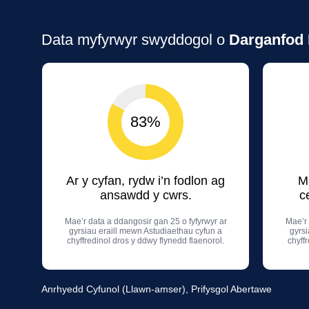
Data myfyrwyr swyddogol o
Darganfod 
83%
Ar y cyfan, rydw i’n fodlon ag
M
ansawdd y cwrs.
c
Mae’r data a ddangosir gan 25 o fyfyrwyr ar
Mae’r 
gyrsiau eraill mewn Astudiaethau cyfun a
gyrsi
chyffredinol dros y ddwy flynedd flaenorol.
chyff
Anrhyedd Cyfunol (Llawn-amser), Prifysgol Abertawe