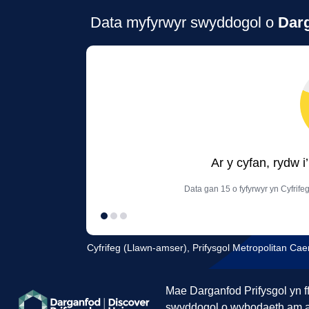
Data myfyrwyr swyddogol o
Darg
Ar y cyfan, rydw 
Data gan 15 o fyfyrwyr yn Cyfrife
Cyfrifeg (Llawn-amser), Prifysgol Metropolitan Ca
Mae Darganfod Prifysgol yn f
swyddogol o wybodaeth am 